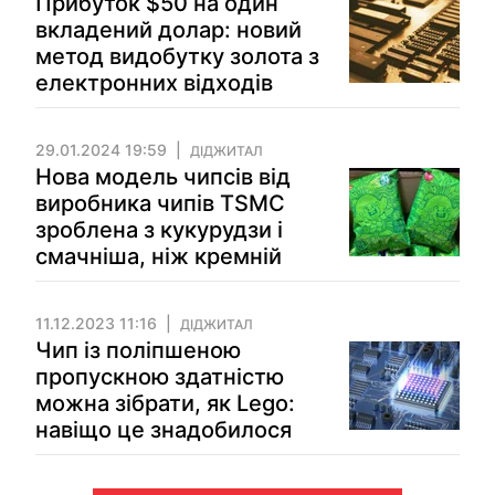
Прибуток $50 на один
вкладений долар: новий
метод видобутку золота з
електронних відходів
29.01.2024 19:59
ДІДЖИТАЛ
Нова модель чипсів від
виробника чипів TSMC
зроблена з кукурудзи і
смачніша, ніж кремній
11.12.2023 11:16
ДІДЖИТАЛ
Чип із поліпшеною
пропускною здатністю
можна зібрати, як Lego:
навіщо це знадобилося