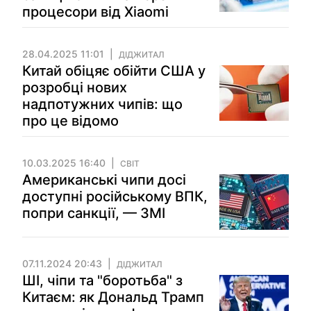
процесори від Xiaomi
28.04.2025 11:01
ДІДЖИТАЛ
Китай обіцяє обійти США у
розробці нових
надпотужних чипів: що
про це відомо
10.03.2025 16:40
СВІТ
Американські чипи досі
доступні російському ВПК,
попри санкції, — ЗМІ
07.11.2024 20:43
ДІДЖИТАЛ
ШІ, чіпи та "боротьба" з
Китаєм: як Дональд Трамп