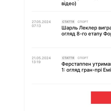
відео)
27.05.2024
СТАТТЯ
СПОРТ
07:13
Шарль Леклер вигра
огляд 8-го етапу Фо
21.05.2024
СТАТТЯ
СПОРТ
13:19
Ферстаппен утримав
1: огляд гран-прі Ем