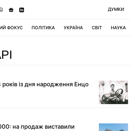
ДУМКИ
ИЙ ФОКУС
ПОЛІТИКА
УКРАЇНА
СВІТ
НАУКА
ДІДЖИТАЛ
АВТО
СВІТФАН
КУ
РІ
8 років із дня народження Енцо
000: на продаж виставили