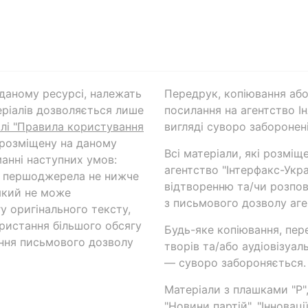
а даному ресурсі, належать
Передрук, копіювання або
ріалів дозволяється лише
посилання на агентство Ін
ілі "Правила користування
вигляді суворо заборонені
 розміщену на даному
Всі матеріали, які розміщ
анні наступних умов:
агентство "Інтерфакс-Укр
и першоджерела не нижче
відтворенню та/чи розпов
який не може
з письмового дозволу аге
у оригінального тексту,
ористання більшого обсягу
Будь-яке копіювання, пер
ння письмового дозволу
творів та/або аудіовізуал
— суворо забороняється.
Матеріали з плашками "Р",
"Новини партій", "Інноваці