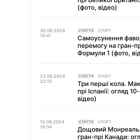
прі Великої Британії
(фото, відео)
30.06.2024
СТАТТЯ
СПОРТ
19:41
Самоусунення фаво
перемогу на гран-прі
Формули 1 (фото, ві
23.06.2024
СТАТТЯ
СПОРТ
23:15
Три перші кола. Мак
прі Іспанії: огляд 1
відео)
10.06.2024
СТАТТЯ
СПОРТ
16:34
Дощовий Монреаль.
гран-прі Канади: ог