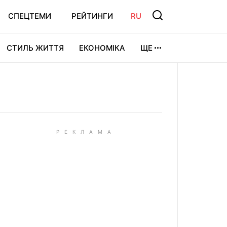
СПЕЦТЕМИ
РЕЙТИНГИ
RU
СТИЛЬ ЖИТТЯ
ЕКОНОМІКА
ЩЕ
ЛЬТУРА
ВІДЕОІГРИ
СПОРТ