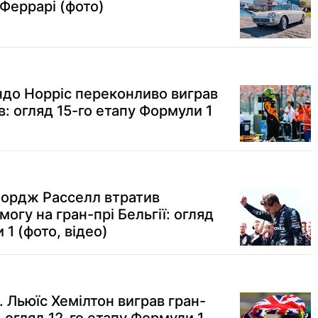
Феррарі (фото)
ндо Норріс переконливо виграв
в: огляд 15-го етапу Формули 1
жордж Расселл втратив
гу на гран-прі Бельгії: огляд
 1 (фото, відео)
 Льюїс Хемілтон виграв гран-