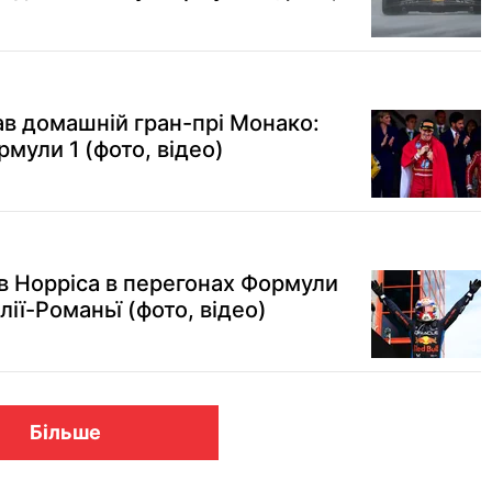
в домашній гран-прі Монако:
рмули 1 (фото, відео)
 Норріса в перегонах Формули
ілії-Романьї (фото, відео)
Більше