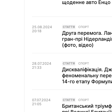
щоденне авто Енцо 
25.08.2024
СТАТТЯ
СПОРТ
20:18
Друга перемога. Ла
гран-прі Нідерланді
(фото, відео)
28.07.2024
СТАТТЯ
СПОРТ
21:33
Дискваліфікація. Д
феноменальну перемо
14-го етапу Формули
07.07.2024
СТАТТЯ
СПОРТ
21:05
Британський тріумф.