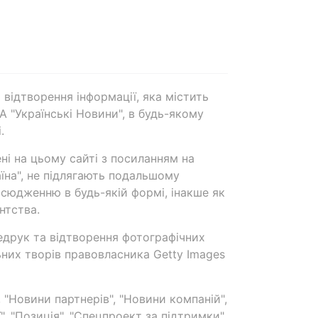
 відтворення інформації, яка містить
А "Українські Новини", в будь-якому
.
ені на цьому сайті з посиланням на
аїна", не підлягають подальшому
сюдженню в будь-якій формі, інакше як
нтства.
едрук та відтворення фотографічних
ьних творів правовласника Getty Images
 "Новини партнерів", "Новини компаній",
ї", "Позиція", "Спецпроект за підтримки"