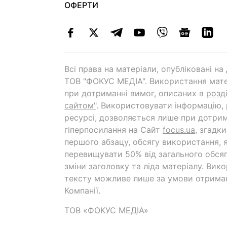
ОФЕРТИ
Всі права на матеріали, опубліковані н
ТОВ "ФОКУС МЕДІА". Використання мате
при дотриманні вимог, описаних в
розд
сайтом"
. Використовувати інформацію,
ресурсі, дозволяється лише при дотрим
гіперпосилання на Cайт
focus.ua
, згадк
першого абзацу, обсягу використання, 
перевищувати 50% від загального обсяг
зміни заголовку та ліда матеріалу. Вик
тексту можливе лише за умови отрима
Компанії.
ТОВ «ФОКУС МЕДІА»