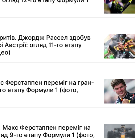
: огляд 12-го етапу Формули 1
ритів. Джордж Рассел здобув
 Австрії: огляд 11-го етапу
део)
с Ферстаппен переміг на гран-
0-го етапу Формули 1 (фото,
 Макс Ферстаппен переміг на
ляд 9-го етапу Формули 1 (фото,