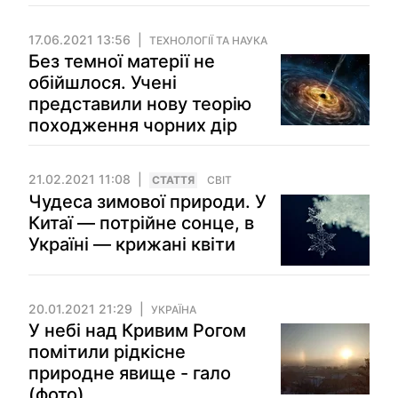
17.06.2021 13:56
ТЕХНОЛОГІЇ ТА НАУКА
Без темної матерії не
обійшлося. Учені
представили нову теорію
походження чорних дір
21.02.2021 11:08
СТАТТЯ
СВІТ
Чудеса зимової природи. У
Китаї — потрійне сонце, в
Україні — крижані квіти
20.01.2021 21:29
УКРАЇНА
У небі над Кривим Рогом
помітили рідкісне
природне явище - гало
(фото)