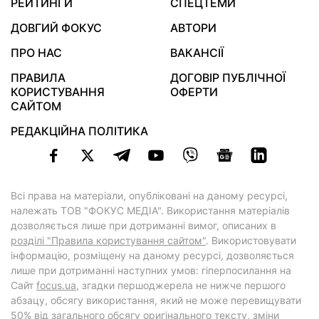
РЕЙТИНГИ
СПЕЦТЕМИ
ДОВГИЙ ФОКУС
АВТОРИ
ПРО НАС
ВАКАНСІЇ
ПРАВИЛА
ДОГОВІР ПУБЛІЧНОЇ
КОРИСТУВАННЯ
ОФЕРТИ
САЙТОМ
РЕДАКЦІЙНА ПОЛІТИКА
Всі права на матеріали, опубліковані на даному ресурсі,
належать ТОВ "ФОКУС МЕДІА". Використання матеріалів
дозволяється лише при дотриманні вимог, описаних в
розділі "Правила користування сайтом"
. Використовувати
інформацію, розміщену на даному ресурсі, дозволяється
лише при дотриманні наступних умов: гіперпосилання на
Cайт
focus.ua
, згадки першоджерела не нижче першого
абзацу, обсягу використання, який не може перевищувати
50% від загального обсягу оригінального тексту, зміни