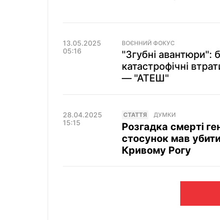
13.05.2025
ВОЄННИЙ ФОКУС
05:16
"Згубні авантюри": 
катастрофічні втра
— "АТЕШ"
28.04.2025
СТАТТЯ
ДУМКИ
15:15
Розгадка смерті ге
стосунок мав убити
Кривому Рогу