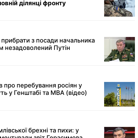
ловній ділянці фронту
прибрати з посади начальника
м незадоволений Путін
в про перебування росіян у
ть у Генштабі та МВА (відео)
лівської брехні та пихи: у
ментували звіт Герасимова