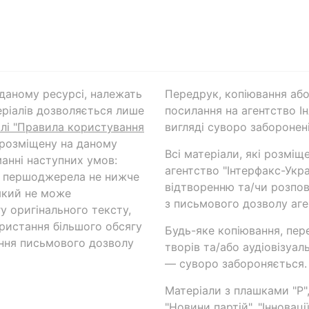
а даному ресурсі, належать
Передрук, копіювання або
ріалів дозволяється лише
посилання на агентство Ін
ілі "Правила користування
вигляді суворо заборонені
 розміщену на даному
Всі матеріали, які розміщ
анні наступних умов:
агентство "Інтерфакс-Укр
и першоджерела не нижче
відтворенню та/чи розпов
який не може
з письмового дозволу аге
у оригінального тексту,
ористання більшого обсягу
Будь-яке копіювання, пер
ння письмового дозволу
творів та/або аудіовізуал
— суворо забороняється.
Матеріали з плашками "Р",
"Новини партій", "Інноваці