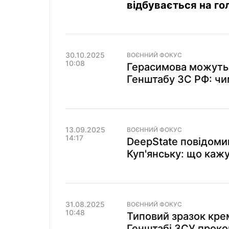
відбувається на го
30.10.2025
ВОЄННИЙ ФОКУС
10:08
Герасимова можуть 
Генштабу ЗС РФ: чи
13.09.2025
ВОЄННИЙ ФОКУС
14:17
DeepState повідоми
Куп'янську: що кажу
31.08.2025
ВОЄННИЙ ФОКУС
10:48
Типовий зразок крем
Генштабі ЗСУ проко