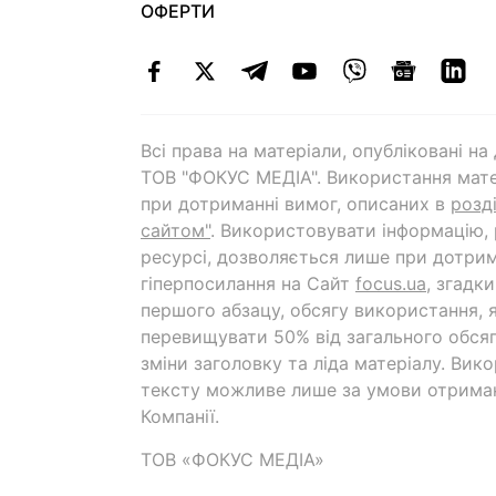
ОФЕРТИ
Всі права на матеріали, опубліковані н
ТОВ "ФОКУС МЕДІА". Використання мате
при дотриманні вимог, описаних в
розд
сайтом"
. Використовувати інформацію,
ресурсі, дозволяється лише при дотрим
гіперпосилання на Cайт
focus.ua
, згадк
першого абзацу, обсягу використання, 
перевищувати 50% від загального обсяг
зміни заголовку та ліда матеріалу. Вик
тексту можливе лише за умови отрима
Компанії.
ТОВ «ФОКУС МЕДІА»