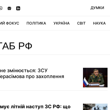
ДУМКИ
ИЙ ФОКУС
ПОЛІТИКА
УКРАЇНА
СВІТ
НАУКА
ДІДЖИТАЛ
АВТО
СВІТФАН
КУ
АБ РФ
 не змінюється: ЗСУ
Герасімова про захоплення
мує літній наступ ЗС РФ: що