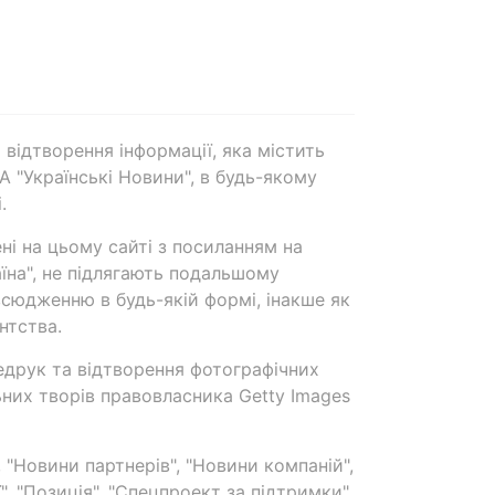
 відтворення інформації, яка містить
А "Українські Новини", в будь-якому
.
ені на цьому сайті з посиланням на
аїна", не підлягають подальшому
сюдженню в будь-якій формі, інакше як
нтства.
едрук та відтворення фотографічних
ьних творів правовласника Getty Images
 "Новини партнерів", "Новини компаній",
ї", "Позиція", "Спецпроект за підтримки"