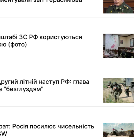
Генштабі ЗС РФ користуються
ою (фото)
другий літній наступ РФ: глава
 "безглуздям"
рат: Росія посилює чисельність
ISW