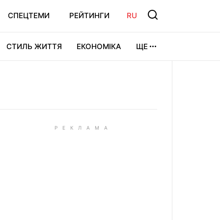
СПЕЦТЕМИ
РЕЙТИНГИ
RU
СТИЛЬ ЖИТТЯ
ЕКОНОМІКА
ЩЕ
ЛЬТУРА
ВІДЕОІГРИ
СПОРТ