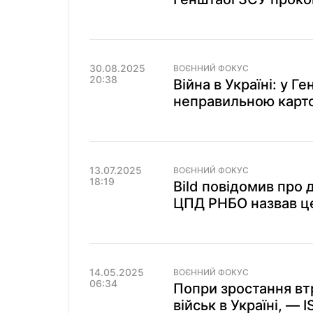
30.08.2025
ВОЄННИЙ ФОКУС
20:38
Війна в Україні: у 
неправильною карт
13.07.2025
ВОЄННИЙ ФОКУС
18:19
Bild повідомив про 
ЦПД РНБО назвав це
14.05.2025
ВОЄННИЙ ФОКУС
06:34
Попри зростання вт
військ в Україні, — 