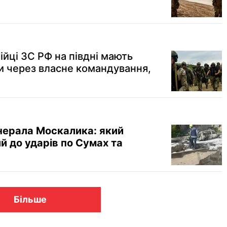
бійці ЗС РФ на півдні мають
ти через власне командування,
нерала Москалика: який
й до ударів по Сумах та
Більше