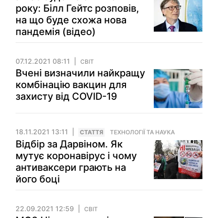
року: Білл Гейтс розповів,
на що буде схожа нова
пандемія (відео)
07.12.2021 08:11
СВІТ
Вчені визначили найкращу
комбінацію вакцин для
захисту від COVID-19
18.11.2021 13:11
СТАТТЯ
ТЕХНОЛОГІЇ ТА НАУКА
Відбір за Дарвіном. Як
мутує коронавірус і чому
антиваксери грають на
його боці
22.09.2021 12:59
СВІТ