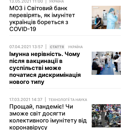
13.05.2021 11:00
УКРАЇНА
МОЗ і Світовий банк
перевірять, як імунітет
українців бореться з
COVID-19
07.04.2021 13:57
СТАТТЯ
УКРАЇНА
Імунна нерівність. Чому
після вакцинації в
суспільстві може
початися дискримінація
нового типу
17.03.2021 14:37
ТЕХНОЛОГІЇ ТА НАУКА
Прощай, пандеміє! Чи
зможе світ досягти
колективного імунітету від
коронавірусу