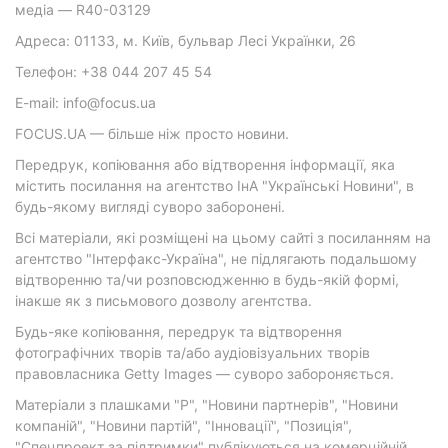
медіа — R40-03129
Адреса: 01133, м. Київ, бульвар Лесі Українки, 26
Телефон: +38 044 207 45 54
E-mail: info@focus.ua
FOCUS.UA — більше ніж просто новини.
Передрук, копіювання або відтворення інформації, яка
містить посилання на агентство ІнА "Українські Новини", в
будь-якому вигляді суворо заборонені.
Всі матеріали, які розміщені на цьому сайті з посиланням на
агентство "Інтерфакс-Україна", не підлягають подальшому
відтворенню та/чи розповсюдженню в будь-якій формі,
інакше як з письмового дозволу агентства.
Будь-яке копіювання, передрук та відтворення
фотографічних творів та/або аудіовізуальних творів
правовласника Getty Images — суворо забороняється.
Матеріали з плашками "Р", "Новини партнерів", "Новини
компаній", "Новини партій", "Інновації", "Позиція",
"Спецпроект за підтримки" публікуються на комерційній