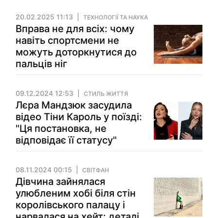
20.02.2025 11:13
ТЕХНОЛОГІЇ ТА НАУКА
Вправа не для всіх: чому
навіть спортсмени не
можуть доторкнутися до
пальців ніг
09.12.2024 12:53
СТИЛЬ ЖИТТЯ
Лєра Мандзюк засудила
відео Тіни Кароль у поїзді:
"Ця постановка, не
відповідає її статусу"
08.11.2024 00:15
СВІТФАН
Дівчина зайнялася
улюбленим хобі біля стін
королівського палацу і
нарвалася на хейт: деталі