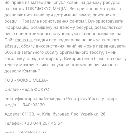
Всі права на матеріали, опубліковані на даному ресурсі,
належать ТОВ "ФОКУС МЕДІА". Використання матеріалів
дозволяється лише при дотриманні вимог, описаних в
розділі "Правила користування сайтом"
. Використовувати
інформацію, розміщену на даному ресурсі, дозволяється
лише при дотриманні наступних умов: гіперпосилання на
Cайт
focus.ua
, згадки першоджерела не нижче першого
абзацу, обсягу використання, який не може перевищувати
50% від загального обсягу оригінального тексту, зміни
заголовку та ліда матеріалу. Використання більшого обсягу
тексту можливе лише за умови отримання письмового
дозволу Компанії.
ТОВ «ФОКУС МЕДІА»
Онлайн-медіа ФОКУС
Ідентифікатор онлайн-медіа в Реєстрі суб’єктів у сфері
медіа — R40-03129
Адреса: 01133, м. Київ, бульвар Лесі Українки, 26
Телефон: +38 044 207 45 54
E-mail: info@focus.ua