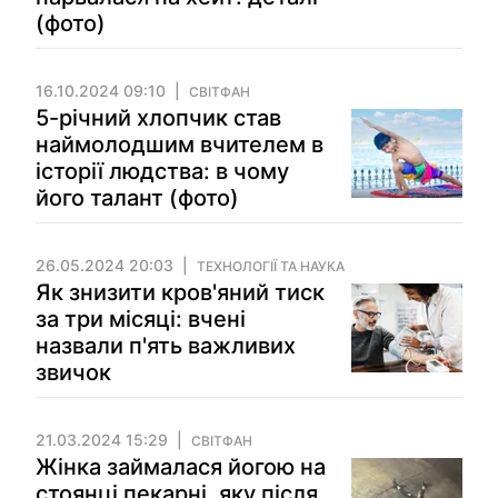
(фото)
16.10.2024 09:10
СВІТФАН
5-річний хлопчик став
наймолодшим вчителем в
історії людства: в чому
його талант (фото)
26.05.2024 20:03
ТЕХНОЛОГІЇ ТА НАУКА
Як знизити кров'яний тиск
за три місяці: вчені
назвали п'ять важливих
звичок
21.03.2024 15:29
СВІТФАН
Жінка займалася йогою на
стоянці пекарні, яку після