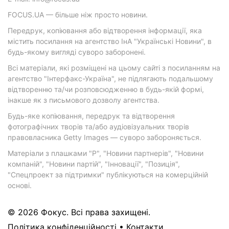
FOCUS.UA — більше ніж просто новини.
Передрук, копіювання або відтворення інформації, яка
містить посилання на агентство ІнА "Українські Новини", в
будь-якому вигляді суворо заборонені.
Всі матеріали, які розміщені на цьому сайті з посиланням на
агентство "Інтерфакс-Україна", не підлягають подальшому
відтворенню та/чи розповсюдженню в будь-якій формі,
інакше як з письмового дозволу агентства.
Будь-яке копіювання, передрук та відтворення
фотографічних творів та/або аудіовізуальних творів
правовласника Getty Images — суворо забороняється.
Матеріали з плашками "Р", "Новини партнерів", "Новини
компаній", "Новини партій", "Інновації", "Позиція",
"Спецпроект за підтримки" публікуються на комерційній
основі.
© 2026 Фокус. Всі права захищені.
Політика конфіденційності
•
Контакти