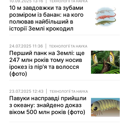
10.09.2025 13:16
ТЕХНОЛОГІЇ ТА НАУКА
10 м завдовжки та зубами
розміром із банан: на кого
полював найбільший в
історії Землі крокодил
24.07.2025 11:36
ТЕХНОЛОГІЇ ТА НАУКА
Перший панк на Землі: ще
247 млн років тому носив
ірокез із пір'я та волосся
(фото)
23.07.2025 12:43
ТЕХНОЛОГІЇ ТА НАУКА
Павуки насправді прийшли
з океану: знайдено доказ
віком 500 млн років (фото)