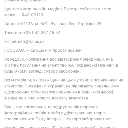
Ідентифікатор онлайн-медіа в Реєстрі суб’єктів у сфері
медіа — R40-03129
Адреса: 01133, м. Київ, бульвар Лесі Українки, 26
Телефон: +38 044 207 45 54
E-mail: info@focus.ua
FOCUS.UA — більше ніж просто новини.
Передрук, копіювання або відтворення інформації, яка
містить посилання на агентство ІнА "Українські Новини", в
будь-якому вигляді суворо заборонені.
Всі матеріали, які розміщені на цьому сайті з посиланням на
агентство "Інтерфакс-Україна", не підлягають подальшому
відтворенню та/чи розповсюдженню в будь-якій формі,
інакше як з письмового дозволу агентства.
Будь-яке копіювання, передрук та відтворення
фотографічних творів та/або аудіовізуальних творів
правовласника Getty Images — суворо забороняється.
Матеріали з плашками "Р", "Новини партнерів", "Новини