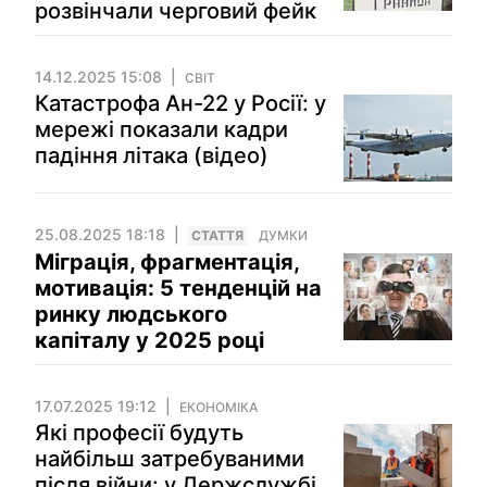
розвінчали черговий фейк
14.12.2025 15:08
СВІТ
Катастрофа Ан-22 у Росії: у
мережі показали кадри
падіння літака (відео)
25.08.2025 18:18
СТАТТЯ
ДУМКИ
Міграція, фрагментація,
мотивація: 5 тенденцій на
ринку людського
капіталу у 2025 році
17.07.2025 19:12
ЕКОНОМІКА
Які професії будуть
найбільш затребуваними
після війни: у Держслужбі