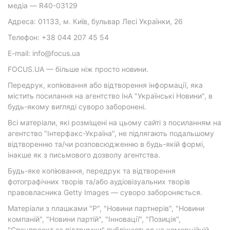
медіа — R40-03129
Адреса: 01133, м. Київ, бульвар Лесі Українки, 26
Телефон: +38 044 207 45 54
E-mail: info@focus.ua
FOCUS.UA — більше ніж просто новини.
Передрук, копіювання або відтворення інформації, яка
містить посилання на агентство ІнА "Українські Новини", в
будь-якому вигляді суворо заборонені.
Всі матеріали, які розміщені на цьому сайті з посиланням на
агентство "Інтерфакс-Україна", не підлягають подальшому
відтворенню та/чи розповсюдженню в будь-якій формі,
інакше як з письмового дозволу агентства.
Будь-яке копіювання, передрук та відтворення
фотографічних творів та/або аудіовізуальних творів
правовласника Getty Images — суворо забороняється.
Матеріали з плашками "Р", "Новини партнерів", "Новини
компаній", "Новини партій", "Інновації", "Позиція",
"Спецпроект за підтримки" публікуються на комерційній