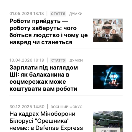
01.05.2026 18:18
СТАТТЯ
ДУМКИ
Роботи прийдуть —
роботу заберуть: чого
боїться людство і чому це
навряд чи станеться
10.04.2026 19:19
СТАТТЯ
ДУМКИ
Зарплати під наглядом
ШІ: як балаканина в
соцмережах може
коштувати вам роботи
30.12.2025 14:50
ВОЄННИЙ ФОКУС
На кадрах Міноборони
Білорусі "Орешника"
немає: в Defense Express