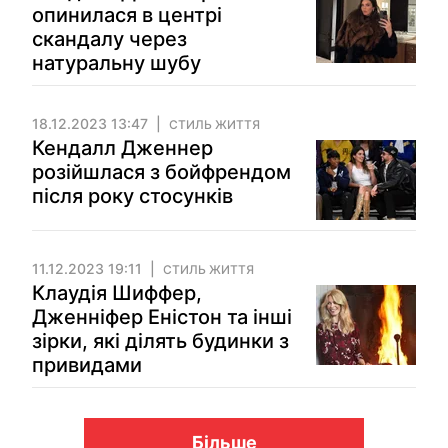
опинилася в центрі
скандалу через
натуральну шубу
18.12.2023 13:47
СТИЛЬ ЖИТТЯ
Кендалл Дженнер
розійшлася з бойфрендом
після року стосунків
11.12.2023 19:11
СТИЛЬ ЖИТТЯ
Клаудія Шиффер,
Дженніфер Еністон та інші
зірки, які ділять будинки з
привидами
Більше