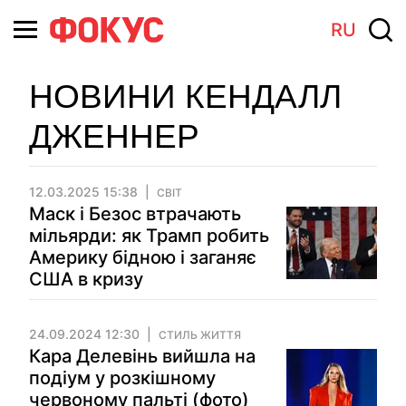
RU
НОВИНИ КЕНДАЛЛ
ДЖЕННЕР
12.03.2025 15:38
СВІТ
Маск і Безос втрачають
мільярди: як Трамп робить
Америку бідною і заганяє
США в кризу
24.09.2024 12:30
СТИЛЬ ЖИТТЯ
Кара Делевінь вийшла на
подіум у розкішному
червоному пальті (фото)