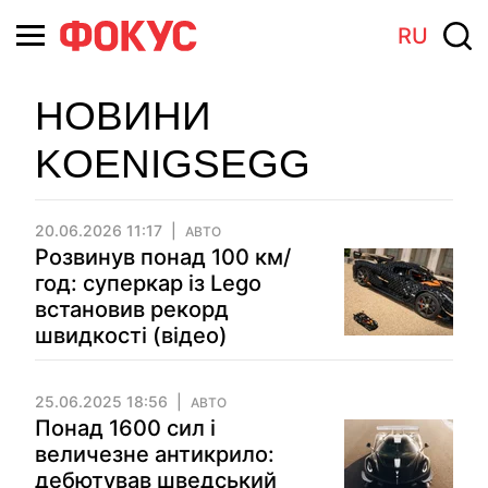
RU
НОВИНИ
KOENIGSEGG
20.06.2026 11:17
АВТО
Розвинув понад 100 км/
год: суперкар із Lego
встановив рекорд
швидкості (відео)
25.06.2025 18:56
АВТО
Понад 1600 сил і
величезне антикрило:
дебютував шведський