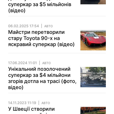
суперкар за $5 мільйонів
(відео)
06.02.2025 17:54
АВТО
Майстри перетворили
стару Toyota 90-х на
яскравий суперкар (відео)
17.06.2024 11:01
АВТО
Унікальний позолочений
суперкар за $4 мільйони
згорів дотла на трасі (фото,
відео)
14.11.2023 11:19
АВТО
У Швеції створили