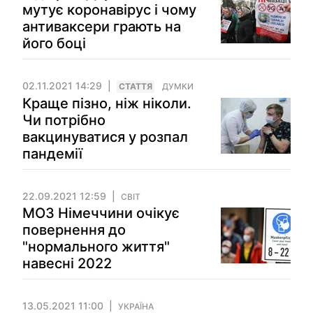
мутує коронавірус і чому
антиваксери грають на
його боці
02.11.2021 14:29
СТАТТЯ
ДУМКИ
Краще пізно, ніж ніколи.
Чи потрібно
вакцинуватися у розпал
пандемії
22.09.2021 12:59
СВІТ
МОЗ Німеччини очікує
повернення до
"нормального життя"
навесні 2022
13.05.2021 11:00
УКРАЇНА