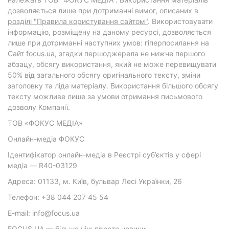
дозволяється лише при дотриманні вимог, описаних в
розділі "Правила користування сайтом"
. Використовувати
інформацію, розміщену на даному ресурсі, дозволяється
лише при дотриманні наступних умов: гіперпосилання на
Cайт
focus.ua
, згадки першоджерела не нижче першого
абзацу, обсягу використання, який не може перевищувати
50% від загального обсягу оригінального тексту, зміни
заголовку та ліда матеріалу. Використання більшого обсягу
тексту можливе лише за умови отримання письмового
дозволу Компанії.
ТОВ «ФОКУС МЕДІА»
Онлайн-медіа ФОКУС
Ідентифікатор онлайн-медіа в Реєстрі суб’єктів у сфері
медіа — R40-03129
Адреса: 01133, м. Київ, бульвар Лесі Українки, 26
Телефон: +38 044 207 45 54
E-mail: info@focus.ua
FOCUS.UA — більше ніж просто новини.