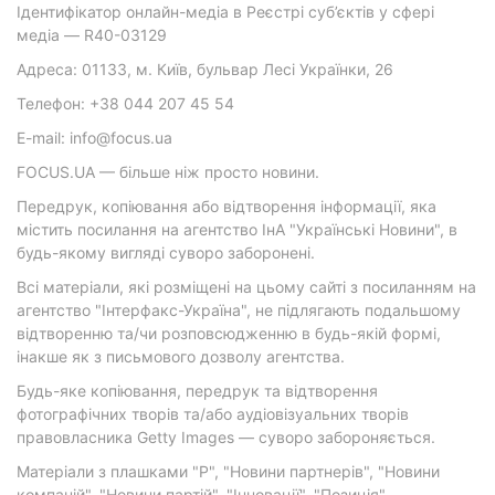
Ідентифікатор онлайн-медіа в Реєстрі суб’єктів у сфері
медіа — R40-03129
Адреса: 01133, м. Київ, бульвар Лесі Українки, 26
Телефон: +38 044 207 45 54
E-mail: info@focus.ua
FOCUS.UA — більше ніж просто новини.
Передрук, копіювання або відтворення інформації, яка
містить посилання на агентство ІнА "Українські Новини", в
будь-якому вигляді суворо заборонені.
Всі матеріали, які розміщені на цьому сайті з посиланням на
агентство "Інтерфакс-Україна", не підлягають подальшому
відтворенню та/чи розповсюдженню в будь-якій формі,
інакше як з письмового дозволу агентства.
Будь-яке копіювання, передрук та відтворення
фотографічних творів та/або аудіовізуальних творів
правовласника Getty Images — суворо забороняється.
Матеріали з плашками "Р", "Новини партнерів", "Новини
компаній", "Новини партій", "Інновації", "Позиція",