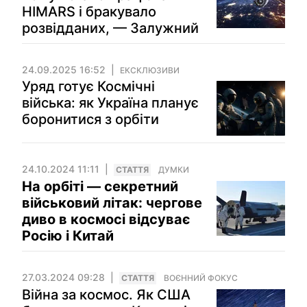
HIMARS і бракувало
розвідданих, — Залужний
24.09.2025 16:52
ЕКСКЛЮЗИВИ
Уряд готує Космічні
війська: як Україна планує
боронитися з орбіти
24.10.2024 11:11
СТАТТЯ
ДУМКИ
На орбіті — секретний
військовий літак: чергове
диво в космосі відсуває
Росію і Китай
27.03.2024 09:28
СТАТТЯ
ВОЄННИЙ ФОКУС
Війна за космос. Як США