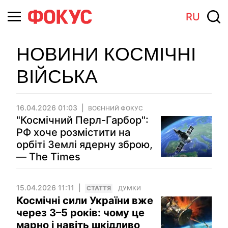
RU
НОВИНИ КОСМІЧНІ
ВІЙСЬКА
16.04.2026 01:03
ВОЄННИЙ ФОКУС
"Космічний Перл-Гарбор":
РФ хоче розмістити на
орбіті Землі ядерну зброю,
— The Times
15.04.2026 11:11
СТАТТЯ
ДУМКИ
Космічні сили України вже
через 3–5 років: чому це
марно і навіть шкідливо