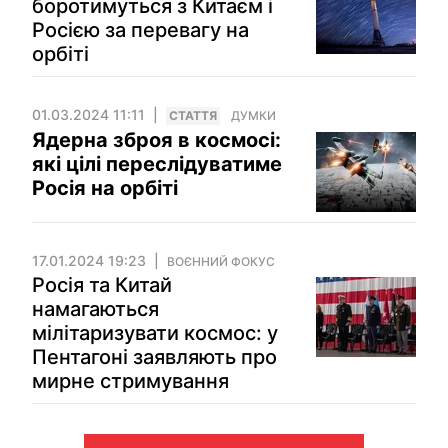
боротимуться з Китаєм і
Росією за перевагу на
орбіті
01.03.2024 11:11
СТАТТЯ
ДУМКИ
Ядерна зброя в космосі:
які цілі переслідуватиме
Росія на орбіті
17.01.2024 19:23
ВОЄННИЙ ФОКУС
Росія та Китай
намагаються
мілітаризувати космос: у
Пентагоні заявляють про
мирне стримування