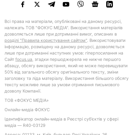
Всі права на матеріали, опубліковані на даному ресурсі,
належать ТОВ "ФОКУС МЕДІА". Використання матеріалів
дозволяється лише при дотриманні вимог, описаних в
розділі "Правила користування сайтом"
. Використовувати
інформацію, розміщену на даному ресурсі, дозволяється
лише при дотриманні наступних умов: гіперпосилання на
Cайт
focus.ua
, згадки першоджерела не нижче першого
абзацу, обсягу використання, який не може перевищувати
50% від загального обсягу оригінального тексту, зміни
заголовку та ліда матеріалу. Використання більшого обсягу
тексту можливе лише за умови отримання письмового
дозволу Компанії.
ТОВ «ФОКУС МЕДІА»
Онлайн-медіа ФОКУС
Ідентифікатор онлайн-медіа в Реєстрі суб’єктів у сфері
медіа — R40-03129
Адреса: 01133, м. Київ, бульвар Лесі Українки, 26