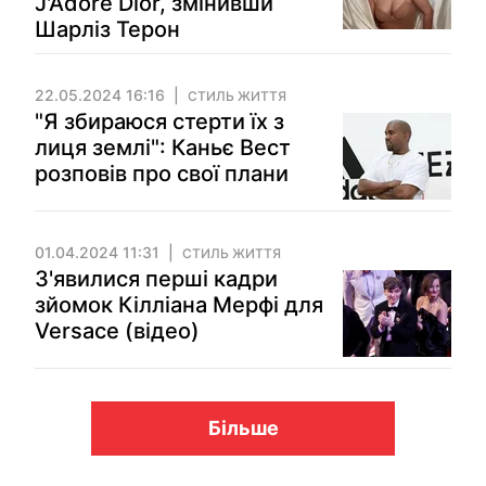
J'Adore Dior, змінивши
Шарліз Терон
22.05.2024 16:16
СТИЛЬ ЖИТТЯ
"Я збираюся стерти їх з
лиця землі": Каньє Вест
розповів про свої плани
01.04.2024 11:31
СТИЛЬ ЖИТТЯ
З'явилися перші кадри
зйомок Кілліана Мерфі для
Versace (відео)
Більше