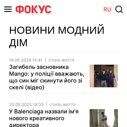
RU
НОВИНИ МОДНИЙ
ДІМ
19.05.2026 15:41
СТИЛЬ ЖИТТЯ
Загибель засновника
Mango: у поліції вважають,
що син міг скинути його зі
скелі (відео)
20.05.2025 18:33
СТИЛЬ ЖИТТЯ
У Balenciaga назвали ім'я
нового креативного
директора