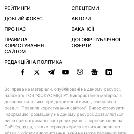
РЕЙТИНГИ
СПЕЦТЕМИ
ДОВГИЙ ФОКУС
АВТОРИ
ПРО НАС
ВАКАНСІЇ
ПРАВИЛА
ДОГОВІР ПУБЛІЧНОЇ
КОРИСТУВАННЯ
ОФЕРТИ
САЙТОМ
РЕДАКЦІЙНА ПОЛІТИКА
Всі права на матеріали, опубліковані на даному ресурсі,
належать ТОВ "ФОКУС МЕДІА". Використання матеріалів
дозволяється лише при дотриманні вимог, описаних в
розділі "Правила користування сайтом"
. Використовувати
інформацію, розміщену на даному ресурсі, дозволяється
лише при дотриманні наступних умов: гіперпосилання на
Cайт
focus.ua
, згадки першоджерела не нижче першого
абзацу, обсягу використання, який не може перевищувати