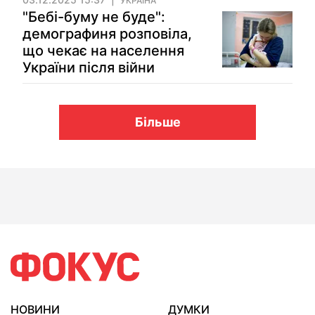
УКРАЇНА
"Бебі-буму не буде":
демографиня розповіла,
що чекає на населення
України після війни
Більше
НОВИНИ
ДУМКИ