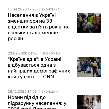
10.04.2026 17:25
ЕКОНОМІКА
Населення в Україні
зменшилося на 33
відсотки за п'ять років: на
скільки стало менше
росіян
23.02.2026 01:56
ЕКОНОМІКА
"Країна вдів": в Україні
відбувається одна з
найгірших демографічних
криз у світі, — CNN
29.12.2025 14:06
ЕКОНОМІКА
Новий підхід до
підрахунку населення: у