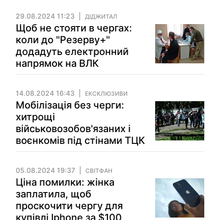
29.08.2024 11:23
ДІДЖИТАЛ
Щоб не стояти в чергах:
коли до "Резерву+"
додадуть електронний
напрямок на ВЛК
14.08.2024 16:43
ЕКСКЛЮЗИВИ
Мобілізація без черги:
хитрощі
військовозобов'язаних і
воєнкомів під стінами ТЦК
05.08.2024 19:37
СВІТФАН
Ціна помилки: жінка
заплатила, щоб
проскочити чергу для
купівлі Iphone за $100