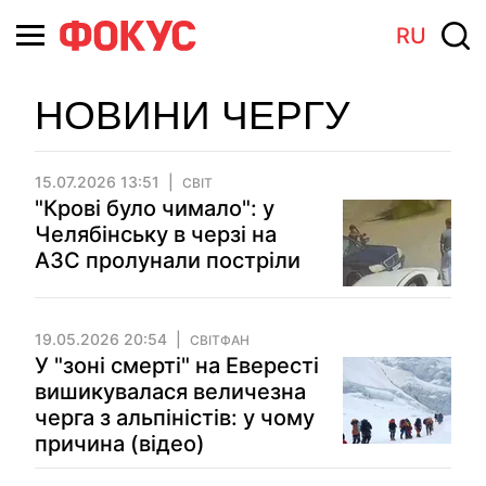
RU
НОВИНИ ЧЕРГУ
15.07.2026 13:51
СВІТ
"Крові було чимало": у
Челябінську в черзі на
АЗС пролунали постріли
19.05.2026 20:54
СВІТФАН
У "зоні смерті" на Евересті
вишикувалася величезна
черга з альпіністів: у чому
причина (відео)