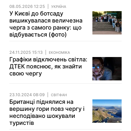
08.05.2026 12:25
УКРАЇНА
У Києві до ботсаду
вишикувалася величезна
черга з самого ранку: що
відбувається (фото)
24.11.2025 15:13
ЕКОНОМІКА
Графіки відключень світла:
ДТЕК пояснює, як знайти
свою чергу
23.10.2024 08:09
СВІТФАН
Британці піднялися на
вершину гори повз чергу і
несподівано шокували
туристів