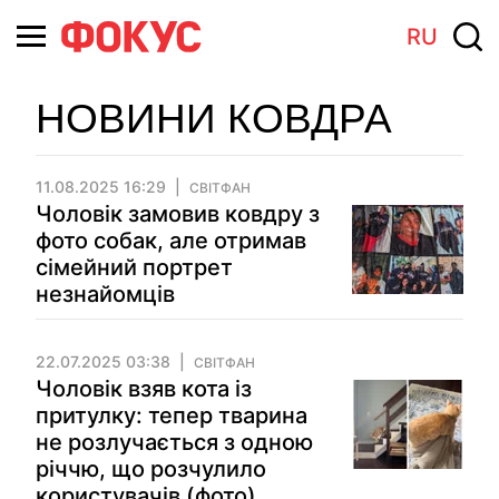
RU
НОВИНИ КОВДРА
11.08.2025 16:29
СВІТФАН
Чоловік замовив ковдру з
фото собак, але отримав
сімейний портрет
незнайомців
22.07.2025 03:38
СВІТФАН
Чоловік взяв кота із
притулку: тепер тварина
не розлучається з одною
річчю, що розчулило
користувачів (фото)