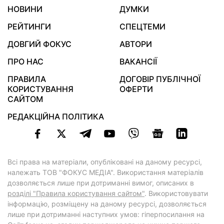
НОВИНИ
ДУМКИ
РЕЙТИНГИ
СПЕЦТЕМИ
ДОВГИЙ ФОКУС
АВТОРИ
ПРО НАС
ВАКАНСІЇ
ПРАВИЛА
ДОГОВІР ПУБЛІЧНОЇ
КОРИСТУВАННЯ
ОФЕРТИ
САЙТОМ
РЕДАКЦІЙНА ПОЛІТИКА
Всі права на матеріали, опубліковані на даному ресурсі,
належать ТОВ "ФОКУС МЕДІА". Використання матеріалів
дозволяється лише при дотриманні вимог, описаних в
розділі "Правила користування сайтом"
. Використовувати
інформацію, розміщену на даному ресурсі, дозволяється
лише при дотриманні наступних умов: гіперпосилання на