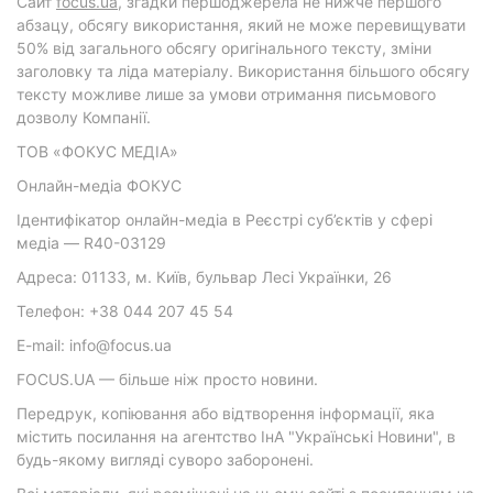
Cайт
focus.ua
, згадки першоджерела не нижче першого
абзацу, обсягу використання, який не може перевищувати
50% від загального обсягу оригінального тексту, зміни
заголовку та ліда матеріалу. Використання більшого обсягу
тексту можливе лише за умови отримання письмового
дозволу Компанії.
ТОВ «ФОКУС МЕДІА»
Онлайн-медіа ФОКУС
Ідентифікатор онлайн-медіа в Реєстрі суб’єктів у сфері
медіа — R40-03129
Адреса: 01133, м. Київ, бульвар Лесі Українки, 26
Телефон: +38 044 207 45 54
E-mail: info@focus.ua
FOCUS.UA — більше ніж просто новини.
Передрук, копіювання або відтворення інформації, яка
містить посилання на агентство ІнА "Українські Новини", в
будь-якому вигляді суворо заборонені.