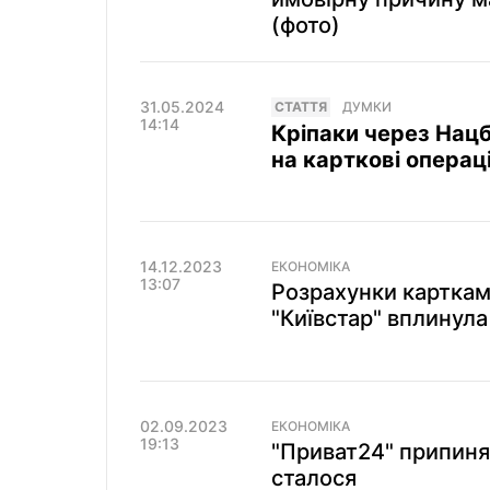
(фото)
31.05.2024
СТАТТЯ
ДУМКИ
14:14
Кріпаки через Нац
на карткові операці
14.12.2023
ЕКОНОМІКА
13:07
Розрахунки карткам
"Київстар" вплинула
02.09.2023
ЕКОНОМІКА
19:13
"Приват24" припиняє
сталося