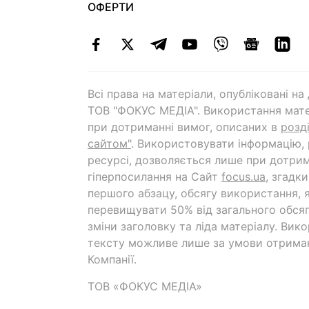
ОФЕРТИ
Всі права на матеріали, опубліковані н
ТОВ "ФОКУС МЕДІА". Використання мате
при дотриманні вимог, описаних в
розд
сайтом"
. Використовувати інформацію,
ресурсі, дозволяється лише при дотрим
гіперпосилання на Cайт
focus.ua
, згадк
першого абзацу, обсягу використання, 
перевищувати 50% від загального обсяг
зміни заголовку та ліда матеріалу. Вик
тексту можливе лише за умови отрима
Компанії.
ТОВ «ФОКУС МЕДІА»