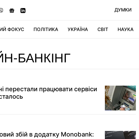
ДУМКИ
ИЙ ФОКУС
ПОЛІТИКА
УКРАЇНА
СВІТ
НАУКА
ДІДЖИТАЛ
АВТО
СВІТФАН
КУ
Н-БАНКІНГ
ні перестали працювати сервіси
 сталось
совий збій в додатку Monobank: