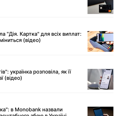
а "Дія. Картка" для всіх виплат:
міниться (відео)
": українка розповіла, як її
ї (відео)
ка": в Monobank назвали
асштабного збою в Україні