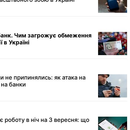
банк. Чим загрожує обмеження
ї в Україні
и не припинялись: як атака на
 на банки
 роботу в ніч на 3 вересня: що