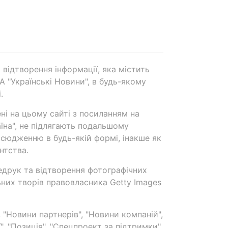
 відтворення інформації, яка містить
А "Українські Новини", в будь-якому
.
ені на цьому сайті з посиланням на
аїна", не підлягають подальшому
сюдженню в будь-якій формі, інакше як
нтства.
едрук та відтворення фотографічних
ьних творів правовласника Getty Images
 "Новини партнерів", "Новини компаній",
ї", "Позиція", "Спецпроект за підтримки"