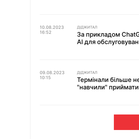
10.08.2023
ДІДЖИТАЛ
16:52
За прикладом СhatG
АІ для обслуговуван
09.08.2023
ДІДЖИТАЛ
10:15
Термінали більше не
"навчили" приймати