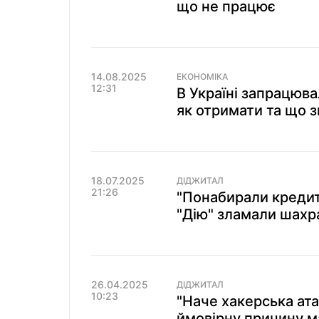
що не працює
14.08.2025
ЕКОНОМІКА
12:31
В Україні запрацювал
як отримати та що з
18.07.2025
ДІДЖИТАЛ
21:26
"Понабирали кредитів
"Дію" зламали шахра
26.04.2025
ДІДЖИТАЛ
10:23
"Наче хакерська ата
ймовірну причину м