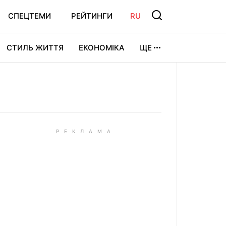
СПЕЦТЕМИ
РЕЙТИНГИ
RU
СТИЛЬ ЖИТТЯ
ЕКОНОМІКА
ЩЕ
ЛЬТУРА
ВІДЕОІГРИ
СПОРТ