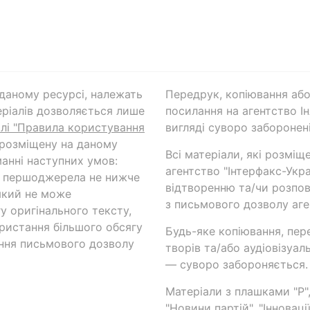
а даному ресурсі, належать
Передрук, копіювання або
ріалів дозволяється лише
посилання на агентство Ін
ілі "Правила користування
вигляді суворо заборонені
 розміщену на даному
Всі матеріали, які розміщ
анні наступних умов:
агентство "Інтерфакс-Укр
и першоджерела не нижче
відтворенню та/чи розпов
який не може
з письмового дозволу аге
у оригінального тексту,
ористання більшого обсягу
Будь-яке копіювання, пер
ння письмового дозволу
творів та/або аудіовізуал
— суворо забороняється.
Матеріали з плашками "Р",
"Новини партій", "Інноваці