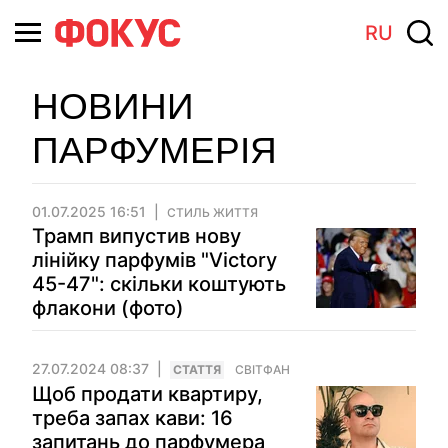
RU
НОВИНИ
ПАРФУМЕРІЯ
01.07.2025 16:51
СТИЛЬ ЖИТТЯ
Трамп випустив нову
лінійку парфумів "Victory
45-47": скільки коштують
флакони (фото)
27.07.2024 08:37
СТАТТЯ
СВІТФАН
Щоб продати квартиру,
треба запах кави: 16
запитань до парфумера