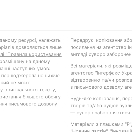
а даному ресурсі, належать
Передрук, копіювання або
ріалів дозволяється лише
посилання на агентство Ін
ілі "Правила користування
вигляді суворо заборонені
 розміщену на даному
Всі матеріали, які розміщ
анні наступних умов:
агентство "Інтерфакс-Укр
и першоджерела не нижче
відтворенню та/чи розпов
який не може
з письмового дозволу аге
у оригінального тексту,
ористання більшого обсягу
Будь-яке копіювання, пер
ння письмового дозволу
творів та/або аудіовізуал
— суворо забороняється.
Матеріали з плашками "Р",
"Новини партій", "Інноваці