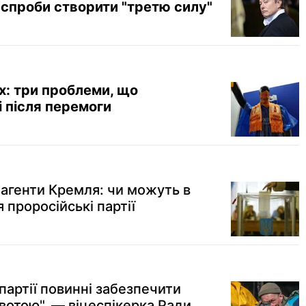
спроби створити "третю силу"
іх: три проблеми, що
 після перемоги
 агенти Кремля: чи можуть в
 проросійські партії
 партії повинні забезпечити
вотою", — віцеспікерка Ради