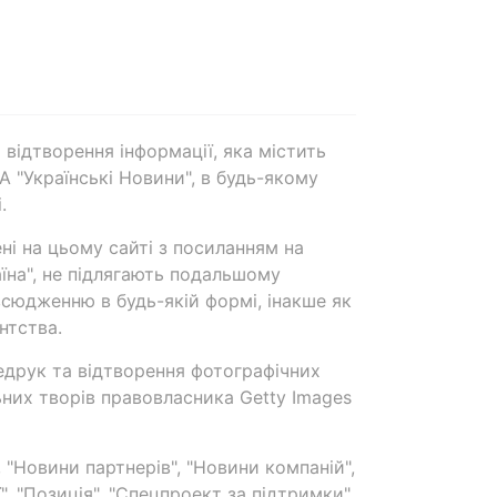
 відтворення інформації, яка містить
А "Українські Новини", в будь-якому
.
ені на цьому сайті з посиланням на
аїна", не підлягають подальшому
сюдженню в будь-якій формі, інакше як
нтства.
едрук та відтворення фотографічних
ьних творів правовласника Getty Images
 "Новини партнерів", "Новини компаній",
ї", "Позиція", "Спецпроект за підтримки"