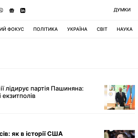
ДУМКИ
ИЙ ФОКУС
ПОЛІТИКА
УКРАЇНА
СВІТ
НАУКА
ДІДЖИТАЛ
АВТО
СВІТФАН
КУ
ії лідирує партія Пашиняна:
і екзитполів
ів: як в історії США