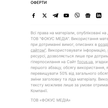
ОФЕРТИ
Всі права на матеріали, опубліковані н
ТОВ "ФОКУС МЕДІА". Використання мате
при дотриманні вимог, описаних в
розд
сайтом"
. Використовувати інформацію,
ресурсі, дозволяється лише при дотрим
гіперпосилання на Cайт
focus.ua
, згадк
першого абзацу, обсягу використання, 
перевищувати 50% від загального обсяг
зміни заголовку та ліда матеріалу. Вик
тексту можливе лише за умови отрима
Компанії.
ТОВ «ФОКУС МЕДІА»