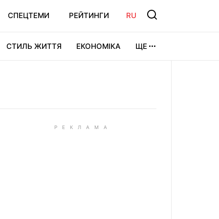
СПЕЦТЕМИ
РЕЙТИНГИ
RU
СТИЛЬ ЖИТТЯ
ЕКОНОМІКА
ЩЕ
ЛЬТУРА
ВІДЕОІГРИ
СПОРТ