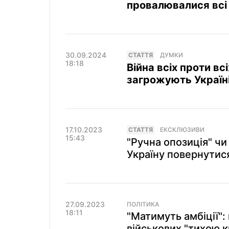
провалювалися всі 
30.09.2024
СТАТТЯ
ДУМКИ
18:18
Війна всіх проти вс
загрожують Україні
17.10.2023
СТАТТЯ
ЕКСКЛЮЗИВИ
15:43
"Ручна опозиція" чи
Україну повернутися
27.09.2023
ПОЛІТИКА
18:11
"Матимуть амбіції":
військових "тихою к