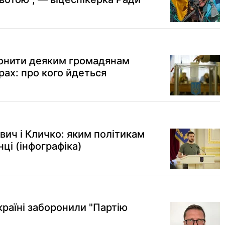
ронити деяким громадянам
рах: про кого йдеться
вич і Кличко: яким політикам
ці (інфографіка)
Україні заборонили "Партію