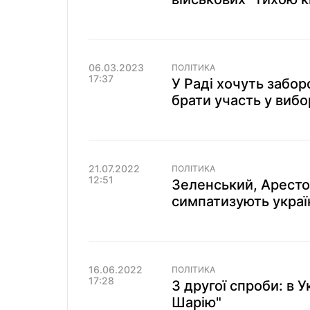
06.03.2023
ПОЛІТИКА
17:37
У Раді хочуть забо
брати участь у вибо
21.07.2022
ПОЛІТИКА
12:51
Зеленський, Аресто
симпатизують україн
16.06.2022
ПОЛІТИКА
17:28
З другої спроби: в 
Шарію"