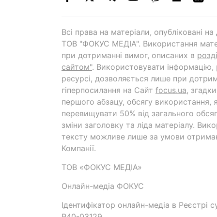
Всі права на матеріали, опубліковані н
ТОВ "ФОКУС МЕДІА". Використання мате
при дотриманні вимог, описаних в
розд
сайтом"
. Використовувати інформацію,
ресурсі, дозволяється лише при дотрим
гіперпосилання на Cайт
focus.ua
, згадк
першого абзацу, обсягу використання, 
перевищувати 50% від загального обсяг
зміни заголовку та ліда матеріалу. Вик
тексту можливе лише за умови отрима
Компанії.
ТОВ «ФОКУС МЕДІА»
Онлайн-медіа ФОКУС
Ідентифікатор онлайн-медіа в Реєстрі су
R40-03129