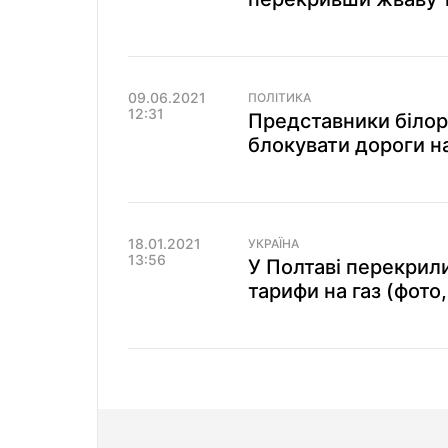
09.06.2021
ПОЛІТИКА
12:31
Представники білору
блокувати дороги на
18.01.2021
УКРАЇНА
13:56
У Полтаві перекрили
тарифи на газ (фото,