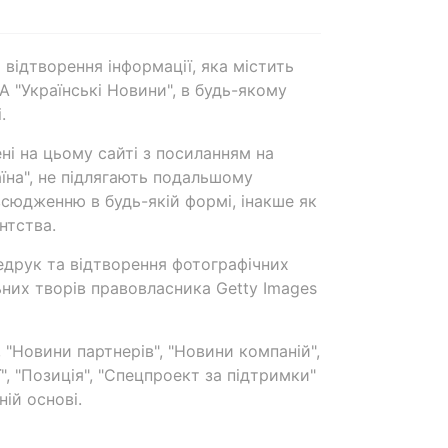
 відтворення інформації, яка містить
А "Українські Новини", в будь-якому
.
ені на цьому сайті з посиланням на
аїна", не підлягають подальшому
сюдженню в будь-якій формі, інакше як
нтства.
едрук та відтворення фотографічних
ьних творів правовласника Getty Images
 "Новини партнерів", "Новини компаній",
ї", "Позиція", "Спецпроект за підтримки"
ій основі.