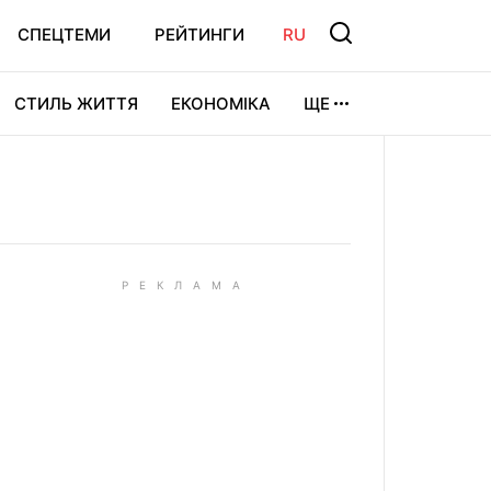
СПЕЦТЕМИ
РЕЙТИНГИ
RU
СТИЛЬ ЖИТТЯ
ЕКОНОМІКА
ЩЕ
ЛЬТУРА
ВІДЕОІГРИ
СПОРТ