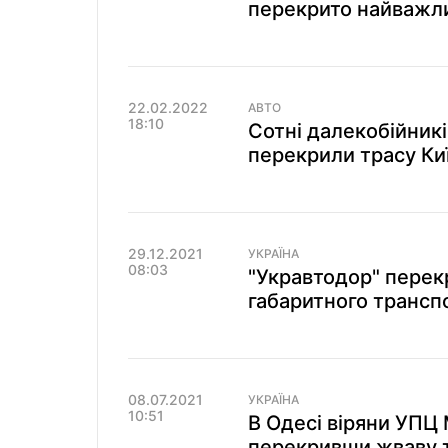
перекрито найважл
22.02.2022
АВТО
18:10
Сотні далекобійникі
перекрили трасу Ки
29.12.2021
УКРАЇНА
08:03
"Укравтодор" перекр
габаритного трансп
08.07.2021
УКРАЇНА
10:51
В Одесі віряни УПЦ
перекривши жваву т