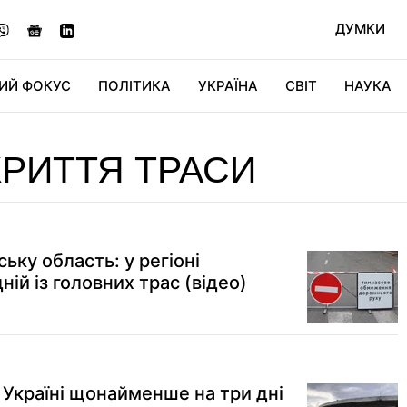
ДУМКИ
ИЙ ФОКУС
ПОЛІТИКА
УКРАЇНА
СВІТ
НАУКА
ДІДЖИТАЛ
АВТО
СВІТФАН
КУ
РИТТЯ ТРАСИ
ьку область: у регіоні
ній із головних трас (відео)
в Україні щонайменше на три дні