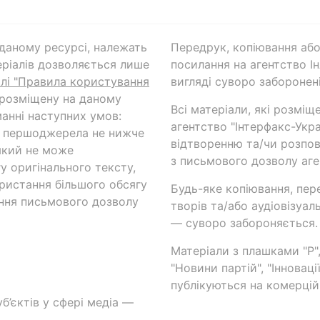
а даному ресурсі, належать
Передрук, копіювання або
ріалів дозволяється лише
посилання на агентство Ін
ілі "Правила користування
вигляді суворо заборонені
 розміщену на даному
Всі матеріали, які розміщ
анні наступних умов:
агентство "Інтерфакс-Укр
и першоджерела не нижче
відтворенню та/чи розпов
який не може
з письмового дозволу аге
у оригінального тексту,
ористання більшого обсягу
Будь-яке копіювання, пер
ння письмового дозволу
творів та/або аудіовізуал
— суворо забороняється.
Матеріали з плашками "Р",
"Новини партій", "Інноваці
публікуються на комерційн
б’єктів у сфері медіа —