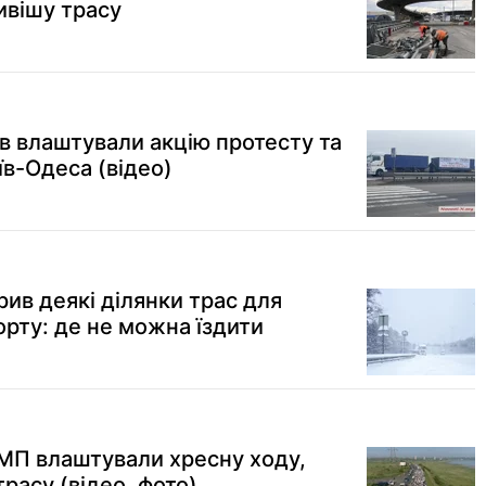
ивішу трасу
в влаштували акцію протесту та
їв-Одеса (відео)
ив деякі ділянки трас для
орту: де не можна їздити
 МП влаштували хресну ходу,
расу (відео, фото)