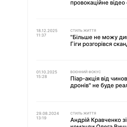
провокаційне відео 
18.12.2025
СТИЛЬ ЖИТТЯ
11:37
"Більше не можу див
Гіги розгорівся ска
01.10.2025
ВОЄННИЙ ФОКУС
15:28
Піар-акція від чино
дронів" не буде реа
29.08.2024
СТИЛЬ ЖИТТЯ
13:19
Андрій Кравченко зі
команди Олега Вин