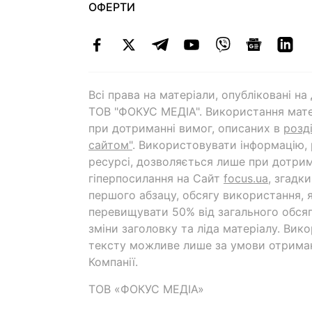
ОФЕРТИ
Всі права на матеріали, опубліковані н
ТОВ "ФОКУС МЕДІА". Використання мате
при дотриманні вимог, описаних в
розд
сайтом"
. Використовувати інформацію,
ресурсі, дозволяється лише при дотрим
гіперпосилання на Cайт
focus.ua
, згадк
першого абзацу, обсягу використання, 
перевищувати 50% від загального обсяг
зміни заголовку та ліда матеріалу. Вик
тексту можливе лише за умови отрима
Компанії.
ТОВ «ФОКУС МЕДІА»