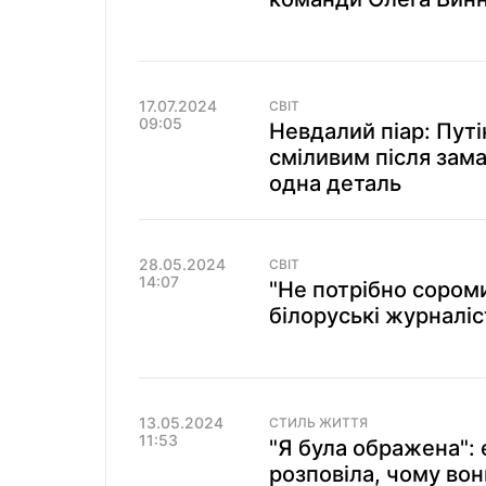
17.07.2024
СВІТ
09:05
Невдалий піар: Путі
сміливим після зама
одна деталь
28.05.2024
СВІТ
14:07
"Не потрібно сором
білоруські журналі
13.05.2024
СТИЛЬ ЖИТТЯ
11:53
"Я була ображена":
розповіла, чому вон