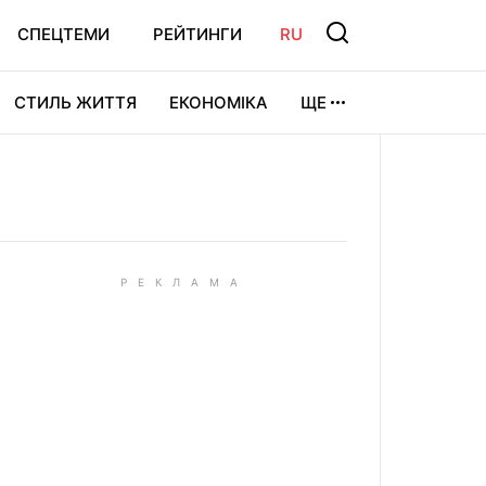
СПЕЦТЕМИ
РЕЙТИНГИ
RU
СТИЛЬ ЖИТТЯ
ЕКОНОМІКА
ЩЕ
ЛЬТУРА
ВІДЕОІГРИ
СПОРТ