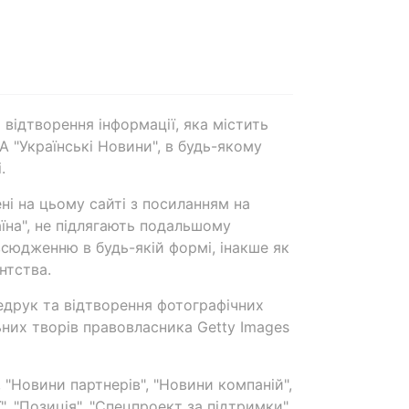
 відтворення інформації, яка містить
А "Українські Новини", в будь-якому
.
ені на цьому сайті з посиланням на
аїна", не підлягають подальшому
сюдженню в будь-якій формі, інакше як
нтства.
едрук та відтворення фотографічних
ьних творів правовласника Getty Images
 "Новини партнерів", "Новини компаній",
ї", "Позиція", "Спецпроект за підтримки"