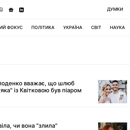
ДУМКИ
ИЙ ФОКУС
ПОЛІТИКА
УКРАЇНА
СВІТ
НАУКА
ДІДЖИТАЛ
АВТО
СВІТФАН
КУ
олоденко вважає, що шлюб
ка" із Квітковою був піаром
іла, чи вона "злила"