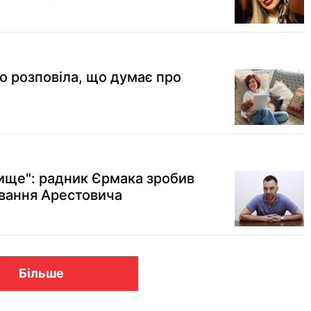
 розповіла, що думає про
вище": радник Єрмака зробив
вання Арестовича
Більше