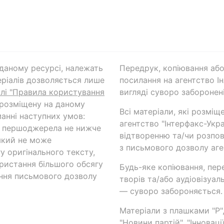
а даному ресурсі, належать
Передрук, копіювання або
ріалів дозволяється лише
посилання на агентство Ін
ілі "Правила користування
вигляді суворо заборонені
 розміщену на даному
Всі матеріали, які розміщ
анні наступних умов:
агентство "Інтерфакс-Укр
и першоджерела не нижче
відтворенню та/чи розпов
який не може
з письмового дозволу аге
у оригінального тексту,
ористання більшого обсягу
Будь-яке копіювання, пер
ння письмового дозволу
творів та/або аудіовізуал
— суворо забороняється.
Матеріали з плашками "Р",
"Новини партій", "Інноваці