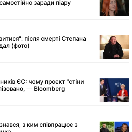
самостійно заради піару
итися": після смерті Степана
ндал (фото)
вників ЄС: чому проєкт "стіни
лізовано, — Bloomberg
знався, з ким співпрацює з
ника