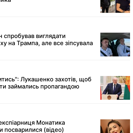
н спробував виглядати
ху на Трампа, але все зіпсувала
итись": Лукашенко захотів, щоб
сти займались пропагандою
 експіарниця Монатика
и посварилися (відео)