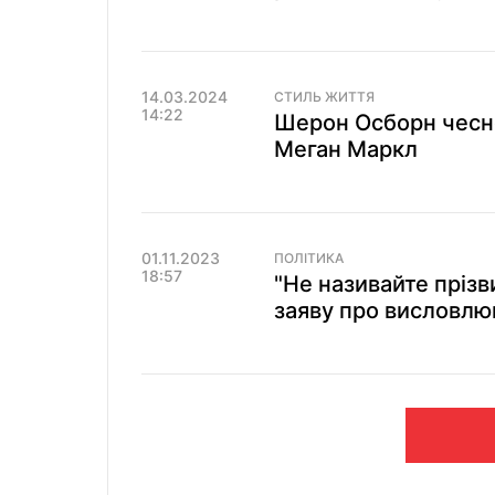
14.03.2024
СТИЛЬ ЖИТТЯ
14:22
Шерон Осборн чесно
Меган Маркл
01.11.2023
ПОЛІТИКА
18:57
"Не називайте пріз
заяву про висловлю