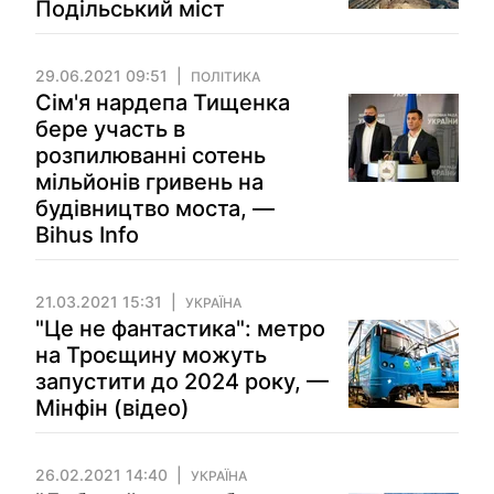
Подільський міст
29.06.2021 09:51
ПОЛІТИКА
Сім'я нардепа Тищенка
бере участь в
розпилюванні сотень
мільйонів гривень на
будівництво моста, —
Bihus Info
21.03.2021 15:31
УКРАЇНА
"Це не фантастика": метро
на Троєщину можуть
запустити до 2024 року, —
Мінфін (відео)
26.02.2021 14:40
УКРАЇНА