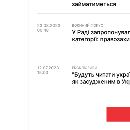
займатиметься
23.08.2023
ВОЄННИЙ ФОКУС
00:48
У Раді запропонувал
категорії: правозах
12.07.2023
ЕКСКЛЮЗИВИ
15:03
"Будуть читати укра
як засудженим в Укр