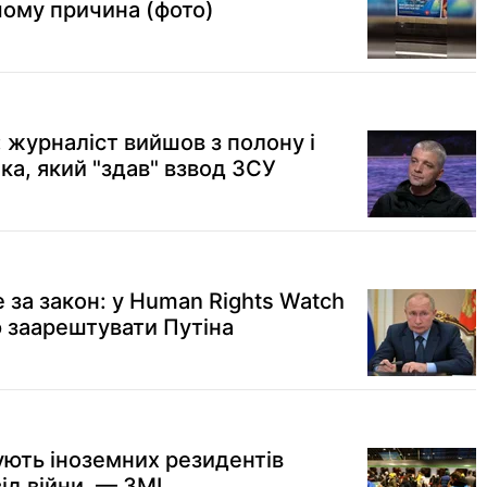
чому причина (фото)
: журналіст вийшов з полону і
ка, який "здав" взвод ЗСУ
е за закон: у Human Rights Watch
 заарештувати Путіна
ють іноземних резидентів
від війни, — ЗМІ