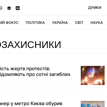
ДУМКИ
ИЙ ФОКУС
ПОЛІТИКА
УКРАЇНА
СВІТ
НАУКА
ДІДЖИТАЛ
АВТО
СВІТФАН
КУ
ОЗАХИСНИКИ
кість жертв протестів:
ідомляють про сотні загиблих
нер у метро Києва обурив