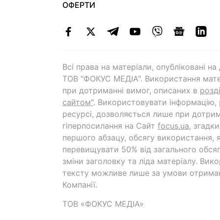
ОФЕРТИ
Всі права на матеріали, опубліковані н
ТОВ "ФОКУС МЕДІА". Використання мате
при дотриманні вимог, описаних в
розд
сайтом"
. Використовувати інформацію,
ресурсі, дозволяється лише при дотрим
гіперпосилання на Cайт
focus.ua
, згадк
першого абзацу, обсягу використання, 
перевищувати 50% від загального обсяг
зміни заголовку та ліда матеріалу. Вик
тексту можливе лише за умови отрима
Компанії.
ТОВ «ФОКУС МЕДІА»