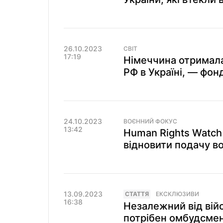
26.10.2023
СВІТ
17:19
Німеччина отримала
РФ в Україні, — фон
24.10.2023
ВОЄННИЙ ФОКУС
13:42
Human Rights Watch 
відновити подачу во
13.09.2023
СТАТТЯ
ЕКСКЛЮЗИВИ
16:38
Незалежний від вій
потрібен омбудсмен 