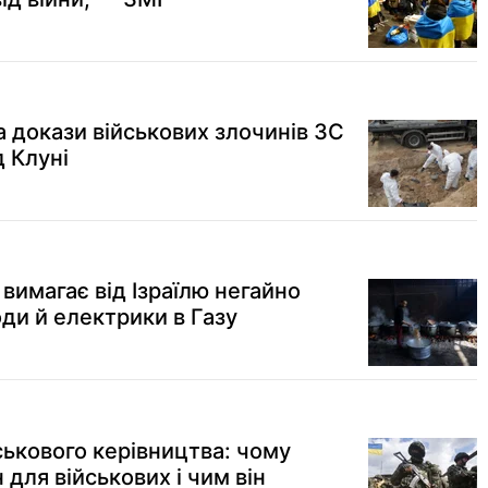
 докази військових злочинів ЗС
д Клуні
вимагає від Ізраїлю негайно
ди й електрики в Газу
ськового керівництва: чому
для військових і чим він