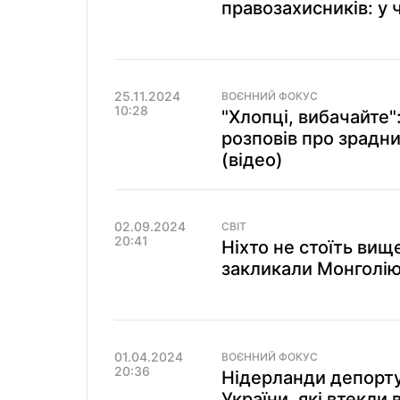
правозахисників: у 
25.11.2024
ВОЄННИЙ ФОКУС
10:28
"Хлопці, вибачайте"
розповів про зрадни
(відео)
02.09.2024
СВІТ
20:41
Ніхто не стоїть вищ
закликали Монголію
01.04.2024
ВОЄННИЙ ФОКУС
20:36
Нідерланди депорту
України, які втекли 