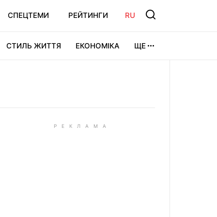
СПЕЦТЕМИ
РЕЙТИНГИ
RU
СТИЛЬ ЖИТТЯ
ЕКОНОМІКА
ЩЕ
ЛЬТУРА
ВІДЕОІГРИ
СПОРТ