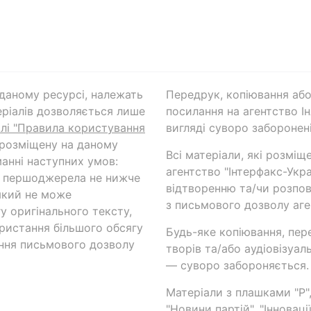
а даному ресурсі, належать
Передрук, копіювання або
ріалів дозволяється лише
посилання на агентство Ін
ілі "Правила користування
вигляді суворо заборонені
 розміщену на даному
Всі матеріали, які розміщ
анні наступних умов:
агентство "Інтерфакс-Укр
и першоджерела не нижче
відтворенню та/чи розпов
який не може
з письмового дозволу аге
у оригінального тексту,
ористання більшого обсягу
Будь-яке копіювання, пер
ння письмового дозволу
творів та/або аудіовізуал
— суворо забороняється.
Матеріали з плашками "Р",
"Новини партій", "Інноваці