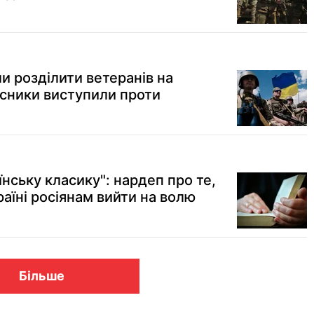
и розділити ветеранів на
исники виступили проти
їнську класику": нардеп про те,
аїні росіянам вийти на волю
Більше