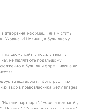
 відтворення інформації, яка містить
А "Українські Новини", в будь-якому
.
ені на цьому сайті з посиланням на
аїна", не підлягають подальшому
сюдженню в будь-якій формі, інакше як
нтства.
едрук та відтворення фотографічних
ьних творів правовласника Getty Images
 "Новини партнерів", "Новини компаній",
ї", "Позиція", "Спецпроект за підтримки"