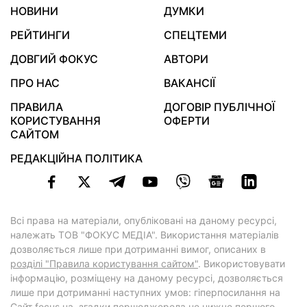
НОВИНИ
ДУМКИ
РЕЙТИНГИ
СПЕЦТЕМИ
ДОВГИЙ ФОКУС
АВТОРИ
ПРО НАС
ВАКАНСІЇ
ПРАВИЛА
ДОГОВІР ПУБЛІЧНОЇ
КОРИСТУВАННЯ
ОФЕРТИ
САЙТОМ
РЕДАКЦІЙНА ПОЛІТИКА
Всі права на матеріали, опубліковані на даному ресурсі,
належать ТОВ "ФОКУС МЕДІА". Використання матеріалів
дозволяється лише при дотриманні вимог, описаних в
розділі "Правила користування сайтом"
. Використовувати
інформацію, розміщену на даному ресурсі, дозволяється
лише при дотриманні наступних умов: гіперпосилання на
Cайт
focus.ua
, згадки першоджерела не нижче першого