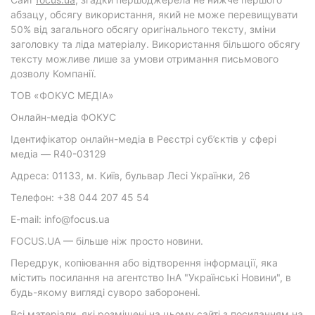
абзацу, обсягу використання, який не може перевищувати
50% від загального обсягу оригінального тексту, зміни
заголовку та ліда матеріалу. Використання більшого обсягу
тексту можливе лише за умови отримання письмового
дозволу Компанії.
ТОВ «ФОКУС МЕДІА»
Онлайн-медіа ФОКУС
Ідентифікатор онлайн-медіа в Реєстрі суб’єктів у сфері
медіа — R40-03129
Адреса: 01133, м. Київ, бульвар Лесі Українки, 26
Телефон: +38 044 207 45 54
E-mail: info@focus.ua
FOCUS.UA — більше ніж просто новини.
Передрук, копіювання або відтворення інформації, яка
містить посилання на агентство ІнА "Українські Новини", в
будь-якому вигляді суворо заборонені.
Всі матеріали, які розміщені на цьому сайті з посиланням на