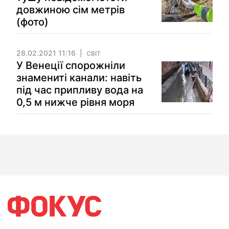
довжиною сім метрів
(фото)
28.02.2021 11:16
СВІТ
У Венеції спорожніли
знамениті канали: навіть
під час припливу вода на
0,5 м нижче рівня моря