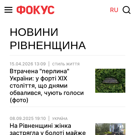
RU
НОВИНИ
РІВНЕНЩИНА
15.04.2026 13:09
СТИЛЬ ЖИТТЯ
Втрачена "перлина"
України: у форті ХІХ
століття, що днями
обвалився, чують голоси
(фото)
08.09.2025 19:10
УКРАЇНА
На Рівненщині жінка
застрягла у болоті майже