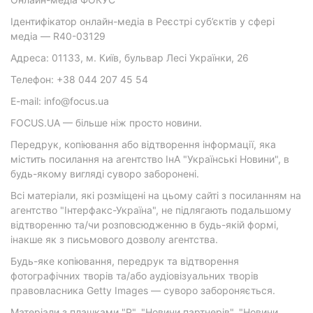
Ідентифікатор онлайн-медіа в Реєстрі суб’єктів у сфері
медіа — R40-03129
Адреса: 01133, м. Київ, бульвар Лесі Українки, 26
Телефон: +38 044 207 45 54
E-mail: info@focus.ua
FOCUS.UA — більше ніж просто новини.
Передрук, копіювання або відтворення інформації, яка
містить посилання на агентство ІнА "Українські Новини", в
будь-якому вигляді суворо заборонені.
Всі матеріали, які розміщені на цьому сайті з посиланням на
агентство "Інтерфакс-Україна", не підлягають подальшому
відтворенню та/чи розповсюдженню в будь-якій формі,
інакше як з письмового дозволу агентства.
Будь-яке копіювання, передрук та відтворення
фотографічних творів та/або аудіовізуальних творів
правовласника Getty Images — суворо забороняється.
Матеріали з плашками "Р", "Новини партнерів", "Новини