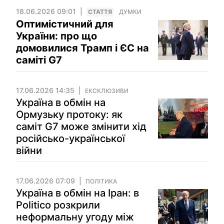
18.06.2026 09:01
СТАТТЯ
ДУМКИ
Оптимістичний для
України: про що
домовилися Трамп і ЄС на
саміті G7
17.06.2026 14:35
ЕКСКЛЮЗИВИ
Україна в обмін на
Ормузьку протоку: як
саміт G7 може змінити хід
російсько-української
війни
17.06.2026 07:09
ПОЛІТИКА
Україна в обмін на Іран: в
Politico розкрили
неформальну угоду між