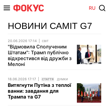
RU
НОВИНИ САМІТ G7
20.06.2026 17:14
СВІТ
"Відмовила Сполученим
Штатам": Трамп публічно
відхрестився від дружби з
Мелоні
18.06.2026 17:17
СТАТТЯ
ДУМКИ
Витягнути Путіна з теплої
ванни: завдання для
Трампа та G7