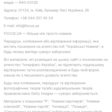
медіа — R40-03129
Адреса: 01133, м. Київ, бульвар Лесі Українки, 26
Телефон: +38 044 207 45 54
E-mail: info@focus.ua
FOCUS.UA — більше ніж просто новини.
Передрук, копіювання або відтворення інформації, яка
містить посилання на агентство ІнА "Українські Новини", в
будь-якому вигляді суворо заборонені.
Всі матеріали, які розміщені на цьому сайті з посиланням на
агентство "Інтерфакс-Україна", не підлягають подальшому
відтворенню та/чи розповсюдженню в будь-якій формі,
інакше як з письмового дозволу агентства.
Будь-яке копіювання, передрук та відтворення
фотографічних творів та/або аудіовізуальних творів
правовласника Getty Images — суворо забороняється.
Матеріали з плашками "Р", "Новини партнерів", "Новини
компаній", "Новини партій", "Інновації", "Позиція",
"Спецпроект за підтримки" публікуються на комерційній