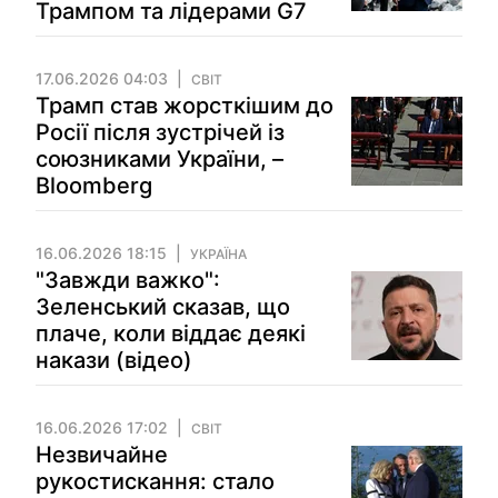
Трампом та лідерами G7
17.06.2026 04:03
СВІТ
Трамп став жорсткішим до
Росії після зустрічей із
союзниками України, –
Bloomberg
16.06.2026 18:15
УКРАЇНА
"Завжди важко":
Зеленський сказав, що
плаче, коли віддає деякі
накази (відео)
16.06.2026 17:02
СВІТ
Незвичайне
рукостискання: стало