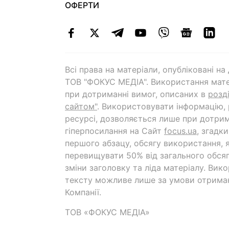
ОФЕРТИ
Всі права на матеріали, опубліковані н
ТОВ "ФОКУС МЕДІА". Використання мате
при дотриманні вимог, описаних в
розд
сайтом"
. Використовувати інформацію,
ресурсі, дозволяється лише при дотрим
гіперпосилання на Cайт
focus.ua
, згадк
першого абзацу, обсягу використання, 
перевищувати 50% від загального обсяг
зміни заголовку та ліда матеріалу. Вик
тексту можливе лише за умови отрима
Компанії.
ТОВ «ФОКУС МЕДІА»