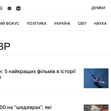
ДУМКИ
ИЙ ФОКУС
ПОЛІТИКА
УКРАЇНА
СВІТ
НАУКА
ДІДЖИТАЛ
АВТО
СВІТФАН
КУ
ВР
 5 найкращих фільмів в історії
B
0 на "шедеврах", які