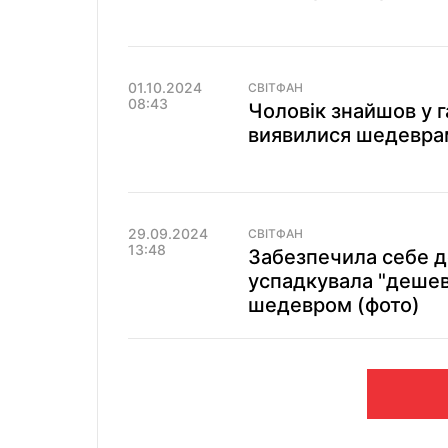
01.10.2024
СВІТФАН
08:43
Чоловік знайшов у г
виявилися шедеврам
29.09.2024
СВІТФАН
13:48
Забезпечила себе д
успадкувала "дешев
шедевром (фото)