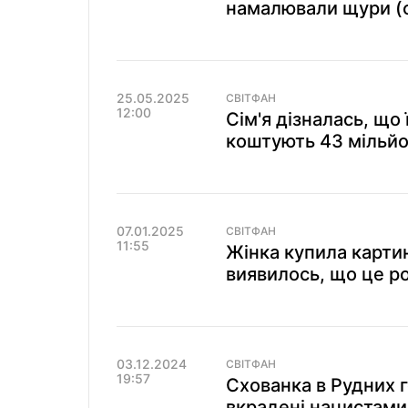
намалювали щури (
25.05.2025
СВІТФАН
12:00
Сім'я дізналась, що 
коштують 43 мільйо
07.01.2025
СВІТФАН
11:55
Жінка купила картин
виявилось, що це р
03.12.2024
СВІТФАН
19:57
Схованка в Рудних 
вкрадені нацистами