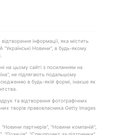
 відтворення інформації, яка містить
А "Українські Новини", в будь-якому
.
ені на цьому сайті з посиланням на
аїна", не підлягають подальшому
сюдженню в будь-якій формі, інакше як
нтства.
едрук та відтворення фотографічних
ьних творів правовласника Getty Images
 "Новини партнерів", "Новини компаній",
ї", "Позиція", "Спецпроект за підтримки"