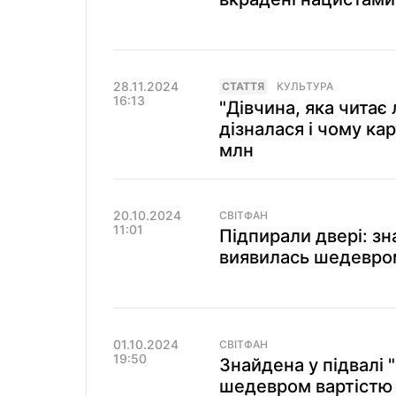
28.11.2024
СТАТТЯ
КУЛЬТУРА
16:13
"Дівчина, яка читає 
дізналася і чому к
млн
20.10.2024
СВІТФАН
11:01
Підпирали двері: зн
виявилась шедевром 
01.10.2024
СВІТФАН
19:50
Знайдена у підвалі 
шедевром вартістю 