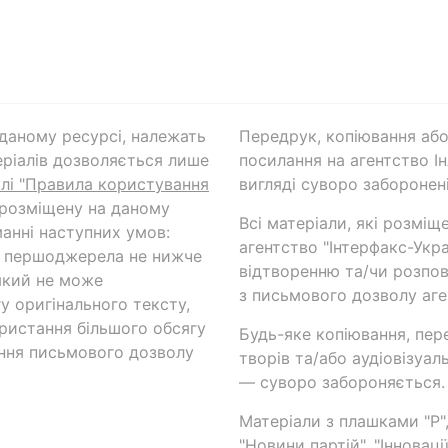
а даному ресурсі, належать
Передрук, копіювання або
ріалів дозволяється лише
посилання на агентство Ін
ілі "Правила користування
вигляді суворо заборонені
 розміщену на даному
Всі матеріали, які розміщ
анні наступних умов:
агентство "Інтерфакс-Укр
и першоджерела не нижче
відтворенню та/чи розпов
який не може
з письмового дозволу аге
у оригінального тексту,
ористання більшого обсягу
Будь-яке копіювання, пер
ння письмового дозволу
творів та/або аудіовізуал
— суворо забороняється.
Матеріали з плашками "Р",
"Новини партій", "Інноваці