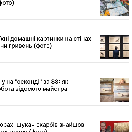
фото)
їхні домашні картинки на стінах
ни гривень (фото)
у на "секонді" за $8: як
обота відомого майстра
горах: шукач скарбів знайшов
 шедеври (фото)