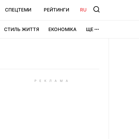
СПЕЦТЕМИ
РЕЙТИНГИ
RU
СТИЛЬ ЖИТТЯ
ЕКОНОМІКА
ЩЕ
ЛЬТУРА
ВІДЕОІГРИ
СПОРТ