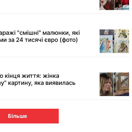
аражі "смішні" малюнки, які
и за 24 тисячі євро (фото)
о кінця життя: жінка
у" картину, яка виявилась
Більше