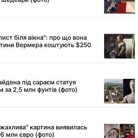
лист біля вікна": про що вона
артини Вермера коштують $250
айдена під сараєм статуя
за 2,5 млн фунтів (фото)
"жахлива" картина виявилась
6 млн євро (фото)