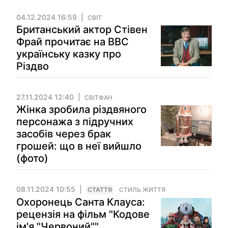
04.12.2024 16:59
СВІТ
Британський актор Стівен
Фрай прочитає на ВВС
українську казку про
Різдво
27.11.2024 12:40
СВІТФАН
Жінка зробила різдвяного
персонажа з підручних
засобів через брак
грошей: що в неї вийшло
(фото)
08.11.2024 10:55
СТАТТЯ
СТИЛЬ ЖИТТЯ
Охоронець Санта Клауса:
рецензія на фільм "Кодове
ім'я "Червоний""