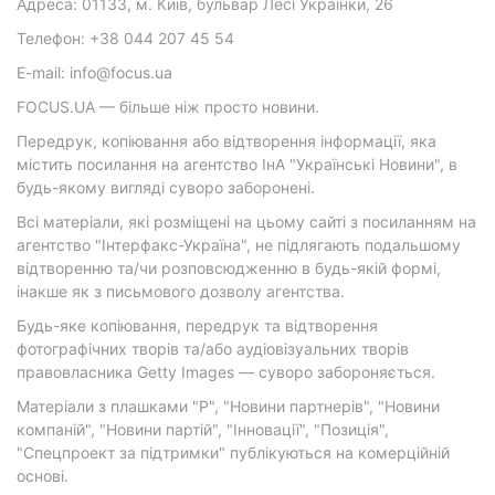
Адреса: 01133, м. Київ, бульвар Лесі Українки, 26
Телефон: +38 044 207 45 54
E-mail: info@focus.ua
FOCUS.UA — більше ніж просто новини.
Передрук, копіювання або відтворення інформації, яка
містить посилання на агентство ІнА "Українські Новини", в
будь-якому вигляді суворо заборонені.
Всі матеріали, які розміщені на цьому сайті з посиланням на
агентство "Інтерфакс-Україна", не підлягають подальшому
відтворенню та/чи розповсюдженню в будь-якій формі,
інакше як з письмового дозволу агентства.
Будь-яке копіювання, передрук та відтворення
фотографічних творів та/або аудіовізуальних творів
правовласника Getty Images — суворо забороняється.
Матеріали з плашками "Р", "Новини партнерів", "Новини
компаній", "Новини партій", "Інновації", "Позиція",
"Спецпроект за підтримки" публікуються на комерційній
основі.