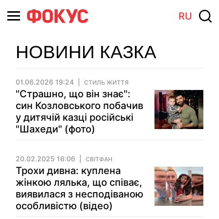
RU
НОВИНИ КАЗКА
01.06.2026 19:24
СТИЛЬ ЖИТТЯ
"Страшно, що він знає":
син Козловського побачив
у дитячій казці російські
"Шахеди" (фото)
20.02.2025 16:06
СВІТФАН
Трохи дивна: куплена
жінкою лялька, що співає,
виявилася з несподіваною
особливістю (відео)