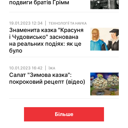
подвиги братів Грімм
19.01.2023 12:34
ТЕХНОЛОГІЇ ТА НАУКА
Знаменита казка "Красуня
і Чудовисько" заснована
на реальних подіях: як це
було
10.01.2023 16:42
ЇЖА
Салат "Зимова казка":
покроковий рецепт (відео)
Більше