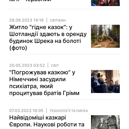
28.09.2023 19:16
СВІТФАН
Житло "гідне казок": у
Шотландії здають в оренду
будинок Шрека на болоті
(фото)
20.05.2023 03:52
СВІТ
"Погрожував казкою" у
Німеччині засудили
психіатра, який
процитував братів Грімм
07.03.2023 16:05
ТЕХНОЛОГІЇ ТА НАУКА
Найвідоміші казкарі
Європи. Наукові роботи та