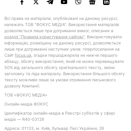
Всі права на матеріали, опубліковані на даному ресурсі,
належать ТОВ "ФОКУС МЕДІА". Використання матеріалів
дозволяється лише при дотриманні вимог, описаних в
розділі "Правила користування сайтом"
. Використовувати
інформацію, розміщену на даному ресурсі, дозволяється
лише при дотриманні наступних умов: гіперпосилання на
Cайт
focus.ua
, згадки першоджерела не нижче першого
абзацу, обсягу використання, який не може перевищувати
50% від загального обсягу оригінального тексту, зміни
заголовку та ліда матеріалу. Використання більшого обсягу
тексту можливе лише за умови отримання письмового
дозволу Компанії.
ТОВ «ФОКУС МЕДІА»
Онлайн-медіа ФОКУС
Ідентифікатор онлайн-медіа в Реєстрі суб’єктів у сфері
медіа — R40-03129
Адреса: 01133, м. Київ, бульвар Лесі Українки, 26