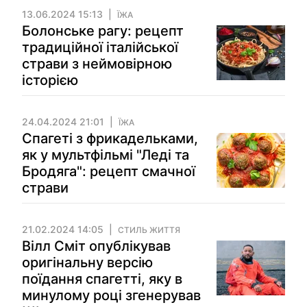
13.06.2024 15:13
ЇЖА
Болонське рагу: рецепт
традиційної італійської
страви з неймовірною
історією
24.04.2024 21:01
ЇЖА
Спагеті з фрикадельками,
як у мультфільмі "Леді та
Бродяга": рецепт смачної
страви
21.02.2024 14:05
СТИЛЬ ЖИТТЯ
Вілл Сміт опублікував
оригінальну версію
поїдання спагетті, яку в
минулому році згенерував