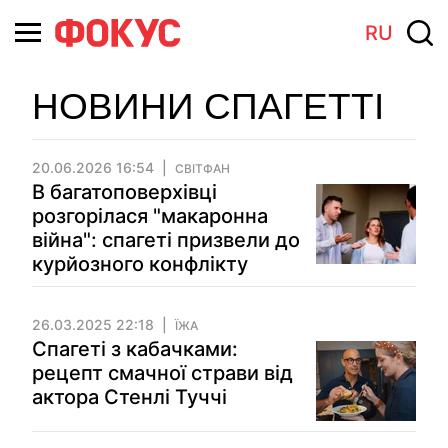
RU
НОВИНИ СПАГЕТТІ
20.06.2026 16:54
СВІТФАН
В багатоповерхівці
розгорілася "макаронна
війна": спагеті призвели до
курйозного конфлікту
26.03.2025 22:18
ЇЖА
Спагеті з кабачками:
рецепт смачної страви від
актора Стенлі Туччі