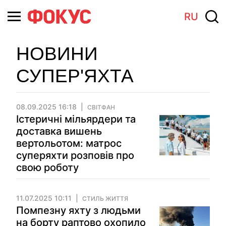
RU
НОВИНИ
СУПЕР'ЯХТА
08.09.2025 16:18
СВІТФАН
Істеричні мільярдери та
доставка вишень
вертольотом: матрос
суперяхти розповів про
свою роботу
11.07.2025 10:11
СТИЛЬ ЖИТТЯ
Помпезну яхту з людьми
на борту раптово охопило