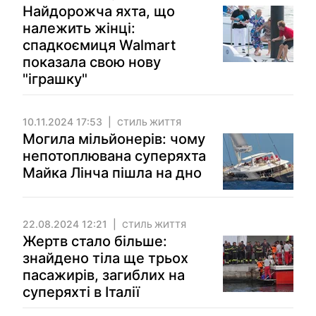
Найдорожча яхта, що
належить жінці:
спадкоємиця Walmart
показала свою нову
"іграшку"
10.11.2024 17:53
СТИЛЬ ЖИТТЯ
Могила мільйонерів: чому
непотоплювана суперяхта
Майка Лінча пішла на дно
22.08.2024 12:21
СТИЛЬ ЖИТТЯ
Жертв стало більше:
знайдено тіла ще трьох
пасажирів, загиблих на
суперяхті в Італії