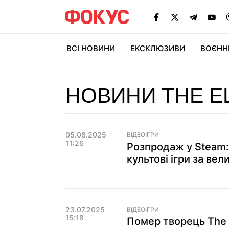
ВСІ НОВИНИ
ЕКСКЛЮЗИВИ
ВОЄНН
НОВИНИ THE E
05.08.2025
ВІДЕОІГРИ
11:26
Розпродаж у Steam: Ba
культові ігри за в
23.07.2025
ВІДЕОІГРИ
15:18
Помер творець The E