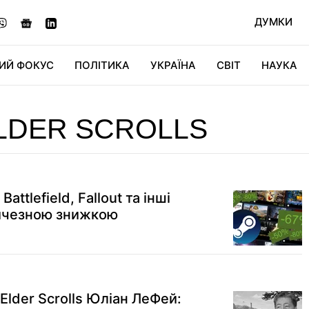
ДУМКИ
ИЙ ФОКУС
ПОЛІТИКА
УКРАЇНА
СВІТ
НАУКА
ДІДЖИТАЛ
АВТО
СВІТФАН
КУ
LDER SCROLLS
ttlefield, Fallout та інші
еличезною знижкою
lder Scrolls Юліан ЛеФей: