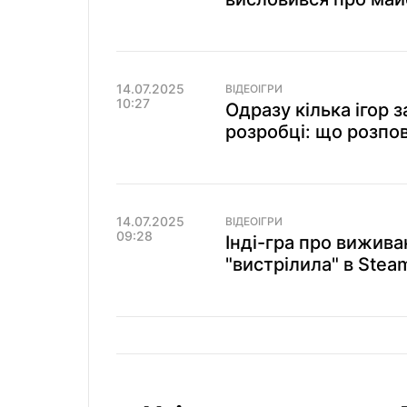
14.07.2025
ВІДЕОІГРИ
10:27
Одразу кілька ігор з
розробці: що розпов
14.07.2025
ВІДЕОІГРИ
09:28
Інді-гра про вижива
"вистрілила" в Stea