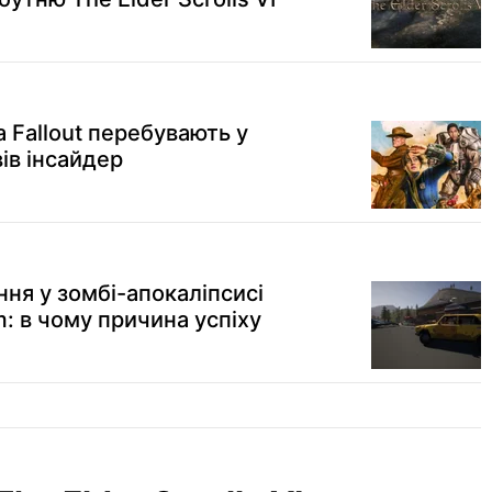
а Fallout перебувають у
ів інсайдер
ння у зомбі-апокаліпсисі
m: в чому причина успіху