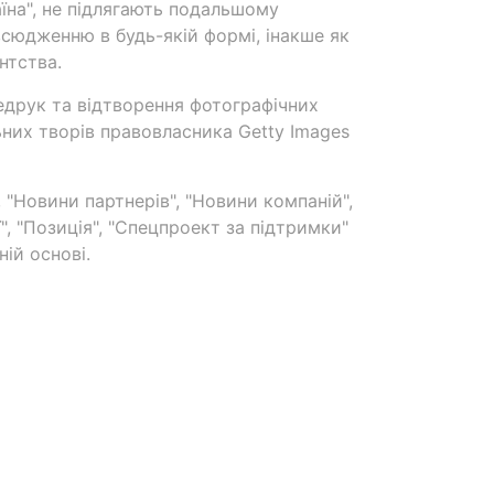
аїна", не підлягають подальшому
сюдженню в будь-якій формі, інакше як
нтства.
едрук та відтворення фотографічних
ьних творів правовласника Getty Images
 "Новини партнерів", "Новини компаній",
ї", "Позиція", "Спецпроект за підтримки"
ій основі.