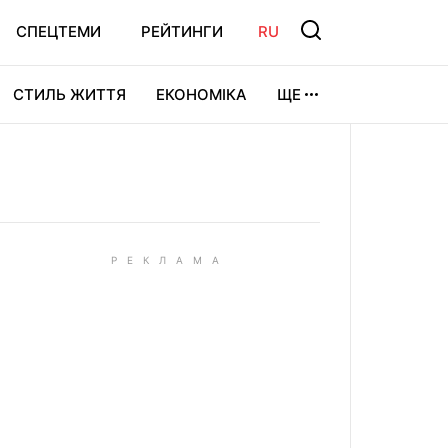
СПЕЦТЕМИ
РЕЙТИНГИ
RU
СТИЛЬ ЖИТТЯ
ЕКОНОМІКА
ЩЕ
ЛЬТУРА
ВІДЕОІГРИ
СПОРТ