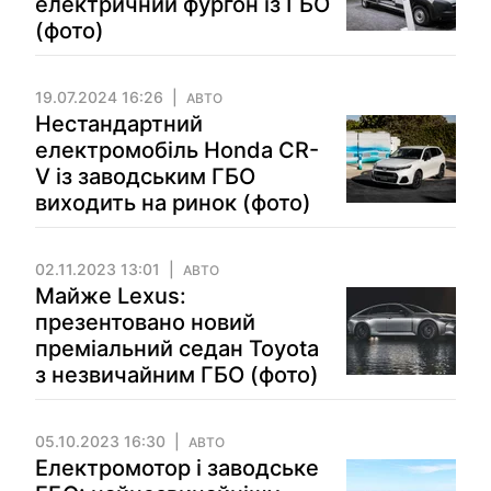
електричний фургон із ГБО
(фото)
19.07.2024 16:26
АВТО
Нестандартний
електромобіль Honda CR-
V із заводським ГБО
виходить на ринок (фото)
02.11.2023 13:01
АВТО
Майже Lexus:
презентовано новий
преміальний седан Toyota
з незвичайним ГБО (фото)
05.10.2023 16:30
АВТО
Електромотор і заводське