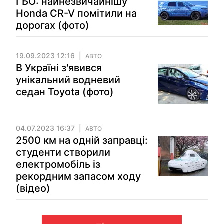
ГБО: найнезвичайнішу
Honda CR-V помітили на
дорогах (фото)
19.09.2023 12:16
АВТО
В Україні з'явився
унікальний водневий
седан Toyota (фото)
04.07.2023 16:37
АВТО
2500 км на одній заправці:
студенти створили
електромобіль із
рекордним запасом ходу
(відео)