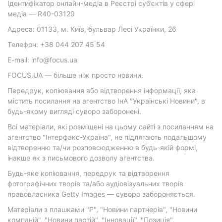
Ідентифікатор онлайн-медіа в Реєстрі суб’єктів у сфері
медіа — R40-03129
Адреса: 01133, м. Київ, бульвар Лесі Українки, 26
Телефон: +38 044 207 45 54
E-mail: info@focus.ua
FOCUS.UA — більше ніж просто новини.
Передрук, копіювання або відтворення інформації, яка
містить посилання на агентство ІнА "Українські Новини", в
будь-якому вигляді суворо заборонені.
Всі матеріали, які розміщені на цьому сайті з посиланням на
агентство "Інтерфакс-Україна", не підлягають подальшому
відтворенню та/чи розповсюдженню в будь-якій формі,
інакше як з письмового дозволу агентства.
Будь-яке копіювання, передрук та відтворення
фотографічних творів та/або аудіовізуальних творів
правовласника Getty Images — суворо забороняється.
Матеріали з плашками "Р", "Новини партнерів", "Новини
компаній", "Новини партій", "Інновації", "Позиція",