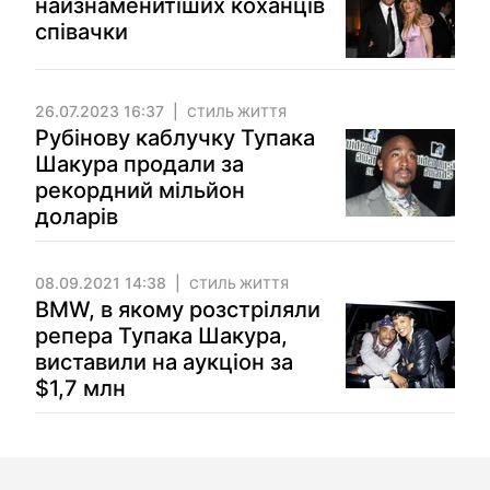
найзнаменитіших коханців
співачки
26.07.2023 16:37
СТИЛЬ ЖИТТЯ
Рубінову каблучку Тупака
Шакура продали за
рекордний мільйон
доларів
08.09.2021 14:38
СТИЛЬ ЖИТТЯ
BMW, в якому розстріляли
репера Тупака Шакура,
виставили на аукціон за
$1,7 млн