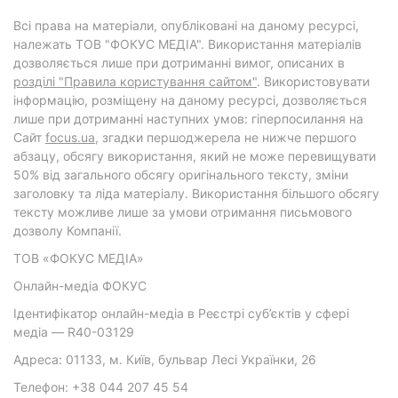
Всі права на матеріали, опубліковані на даному ресурсі,
належать ТОВ "ФОКУС МЕДІА". Використання матеріалів
дозволяється лише при дотриманні вимог, описаних в
розділі "Правила користування сайтом"
. Використовувати
інформацію, розміщену на даному ресурсі, дозволяється
лише при дотриманні наступних умов: гіперпосилання на
Cайт
focus.ua
, згадки першоджерела не нижче першого
абзацу, обсягу використання, який не може перевищувати
50% від загального обсягу оригінального тексту, зміни
заголовку та ліда матеріалу. Використання більшого обсягу
тексту можливе лише за умови отримання письмового
дозволу Компанії.
ТОВ «ФОКУС МЕДІА»
Онлайн-медіа ФОКУС
Ідентифікатор онлайн-медіа в Реєстрі суб’єктів у сфері
медіа — R40-03129
Адреса: 01133, м. Київ, бульвар Лесі Українки, 26
Телефон: +38 044 207 45 54