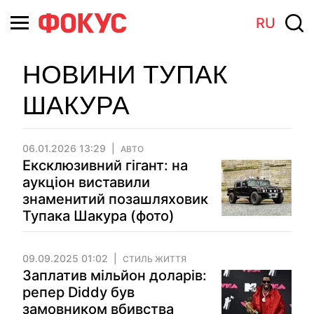
RU
НОВИНИ ТУПАК
ШАКУРА
06.01.2026 13:29
АВТО
Ексклюзивний гігант: на
аукціон виставили
знаменитий позашляховик
Тупака Шакура (фото)
09.09.2025 01:02
СТИЛЬ ЖИТТЯ
Заплатив мільйон доларів:
репер Diddy був
замовником вбивства