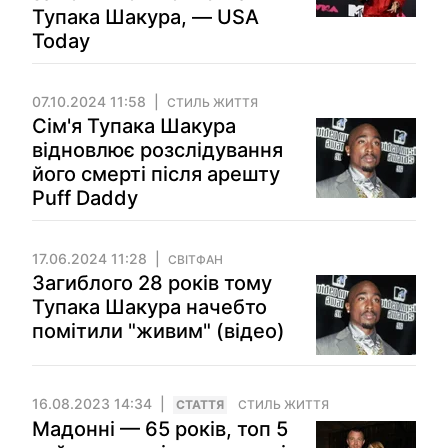
Тупака Шакура, — USA
Today
07.10.2024 11:58
СТИЛЬ ЖИТТЯ
Сім'я Тупака Шакура
відновлює розслідування
його смерті після арешту
Puff Daddy
17.06.2024 11:28
СВІТФАН
Загиблого 28 років тому
Тупака Шакура начебто
помітили "живим" (відео)
16.08.2023 14:34
СТАТТЯ
СТИЛЬ ЖИТТЯ
Мадонні — 65 років, топ 5