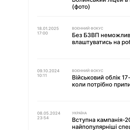
(фото)
18.01.2025
ВОЄННИЙ ФОКУС
17:00
Без БЗВП неможливо
влаштуватись на ро
09.10.2024
ВОЄННИЙ ФОКУС
10:11
Військовий облік 17
коли потрібно прип
08.05.2024
УКРАЇНА
23:54
Вступна кампанія-20
найпопулярніші спец