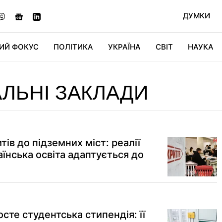
ДУМКИ
ИЙ ФОКУС
ПОЛІТИКА
УКРАЇНА
СВІТ
НАУКА
ДІДЖИТАЛ
АВТО
СВІТФАН
КУ
ЛЬНІ ЗАКЛАДИ
тів до підземних міст: реалії
їнська освіта адаптується до
осте студентська стипендія: її