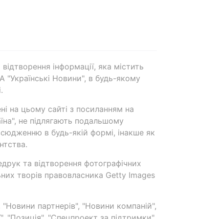
 відтворення інформації, яка містить
А "Українські Новини", в будь-якому
.
ені на цьому сайті з посиланням на
аїна", не підлягають подальшому
сюдженню в будь-якій формі, інакше як
нтства.
едрук та відтворення фотографічних
ьних творів правовласника Getty Images
 "Новини партнерів", "Новини компаній",
ї", "Позиція", "Спецпроект за підтримки"