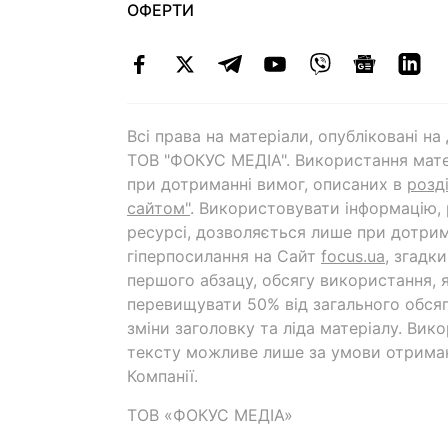
ОФЕРТИ
Всі права на матеріали, опубліковані н
ТОВ "ФОКУС МЕДІА". Використання мате
при дотриманні вимог, описаних в
розд
сайтом"
. Використовувати інформацію,
ресурсі, дозволяється лише при дотрим
гіперпосилання на Cайт
focus.ua
, згадк
першого абзацу, обсягу використання, 
перевищувати 50% від загального обсяг
зміни заголовку та ліда матеріалу. Вик
тексту можливе лише за умови отрима
Компанії.
ТОВ «ФОКУС МЕДІА»