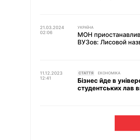
21.03.2024
УКРАЇНА
02:06
МОН приостанавлив
ВУЗов: Лисовой наз
11.12.2023
СТАТТЯ
ЕКОНОМІКА
12:41
Бізнес йде в універ
студентських лав 