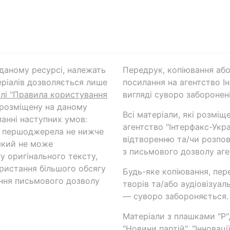
а даному ресурсі, належать
Передрук, копіювання або
ріалів дозволяється лише
посилання на агентство Ін
ілі "Правила користування
вигляді суворо заборонені
 розміщену на даному
Всі матеріали, які розміщ
анні наступних умов:
агентство "Інтерфакс-Укр
и першоджерела не нижче
відтворенню та/чи розпов
який не може
з письмового дозволу аге
у оригінального тексту,
ористання більшого обсягу
Будь-яке копіювання, пер
ння письмового дозволу
творів та/або аудіовізуал
— суворо забороняється.
Матеріали з плашками "Р",
"Новини партій", "Інноваці