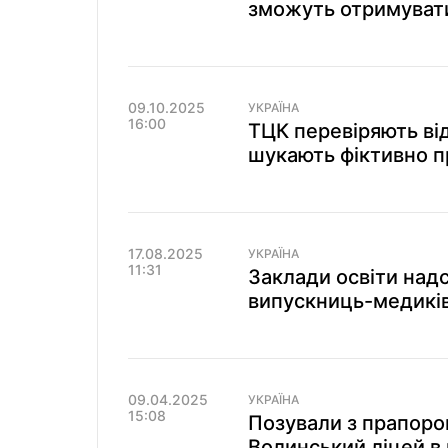
зможуть отримувати
09.10.2025
УКРАЇНА
16:00
ТЦК перевіряють ві
шукають фіктивно 
17.08.2025
УКРАЇНА
11:31
Заклади освіти над
випускниць-медиків
09.04.2025
УКРАЇНА
15:08
Позували з прапоро
Волинський ліцей в