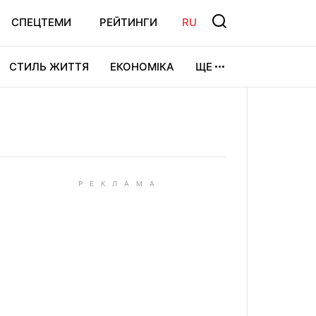
СПЕЦТЕМИ
РЕЙТИНГИ
RU
СТИЛЬ ЖИТТЯ
ЕКОНОМІКА
ЩЕ
ЛЬТУРА
ВІДЕОІГРИ
СПОРТ