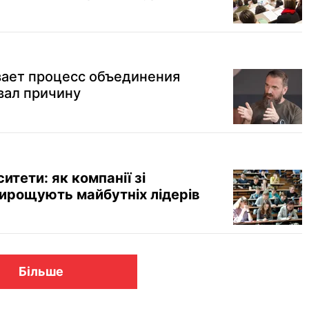
ает процесс объединения
вал причину
ситети: як компанії зі
вирощують майбутніх лідерів
Більше