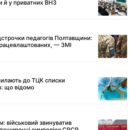
 й у приватних ВНЗ
дстрочки педагогів Полтавщини:
працевлаштованих, — ЗМІ
силають до ТЦК списки
: що відомо
м: військовий звинуватив
 поширенні символіки СРСР