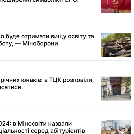
 буде отримати вищу освіту та
боту, — Міноборони
-річних юнаків: в ТЦК розповіли,
исатися
24: в Міносвіти назвали
іальності серед абітурієнтів