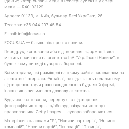
Ідентифікатор онлайн-медіа в Реєстрі суб’єктів у сфері
медіа — R40-03129
Адреса: 01133, м. Київ, бульвар Лесі Українки, 26
Телефон: +38 044 207 45 54
E-mail: info@focus.ua
FOCUS.UA — більше ніж просто новини.
Передрук, копіювання або відтворення інформації, яка
містить посилання на агентство ІнА "Українські Новини", в
будь-якому вигляді суворо заборонені.
Всі матеріали, які розміщені на цьому сайті з посиланням на
агентство "Інтерфакс-Україна", не підлягають подальшому
відтворенню та/чи розповсюдженню в будь-якій формі,
інакше як з письмового дозволу агентства.
Будь-яке копіювання, передрук та відтворення
фотографічних творів та/або аудіовізуальних творів
правовласника Getty Images — суворо забороняється.
Матеріали з плашками "Р", "Новини партнерів", "Новини
компаній", "Новини партій", "Інновації", "Позиція",