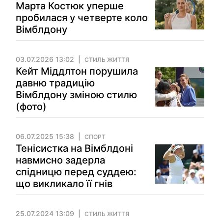
Марта Костюк уперше
пробилася у четверте коло
Вімблдону
03.07.2026 13:02
СТИЛЬ ЖИТТЯ
Кейт Міддлтон порушила
давню традицію
Вімблдону зміною стилю
(фото)
06.07.2025 15:38
СПОРТ
Тенісистка на Вімблдоні
навмисно задерла
спідницю перед суддею:
що викликало її гнів
25.07.2024 13:09
СТИЛЬ ЖИТТЯ