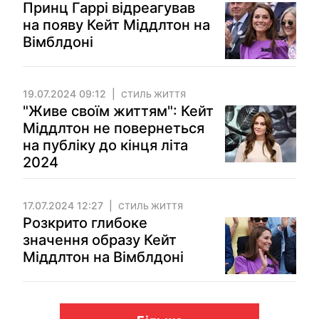
Принц Гаррі відреагував
на появу Кейт Міддлтон на
Вімблдоні
19.07.2024 09:12
СТИЛЬ ЖИТТЯ
"Живе своїм життям": Кейт
Міддлтон не повернеться
на публіку до кінця літа
2024
17.07.2024 12:27
СТИЛЬ ЖИТТЯ
Розкрито глибоке
значення образу Кейт
Міддлтон на Вімблдоні