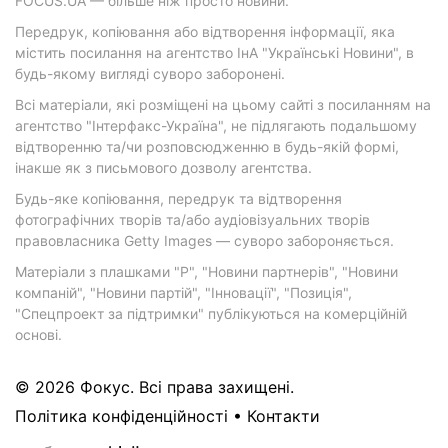
FOCUS.UA — більше ніж просто новини.
Передрук, копіювання або відтворення інформації, яка
містить посилання на агентство ІнА "Українські Новини", в
будь-якому вигляді суворо заборонені.
Всі матеріали, які розміщені на цьому сайті з посиланням на
агентство "Інтерфакс-Україна", не підлягають подальшому
відтворенню та/чи розповсюдженню в будь-якій формі,
інакше як з письмового дозволу агентства.
Будь-яке копіювання, передрук та відтворення
фотографічних творів та/або аудіовізуальних творів
правовласника Getty Images — суворо забороняється.
Матеріали з плашками "Р", "Новини партнерів", "Новини
компаній", "Новини партій", "Інновації", "Позиція",
"Спецпроект за підтримки" публікуються на комерційній
основі.
© 2026 Фокус. Всі права захищені.
Політика конфіденційності
•
Контакти