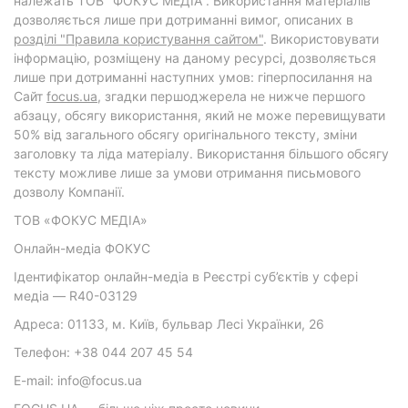
належать ТОВ "ФОКУС МЕДІА". Використання матеріалів
дозволяється лише при дотриманні вимог, описаних в
розділі "Правила користування сайтом"
. Використовувати
інформацію, розміщену на даному ресурсі, дозволяється
лише при дотриманні наступних умов: гіперпосилання на
Cайт
focus.ua
, згадки першоджерела не нижче першого
абзацу, обсягу використання, який не може перевищувати
50% від загального обсягу оригінального тексту, зміни
заголовку та ліда матеріалу. Використання більшого обсягу
тексту можливе лише за умови отримання письмового
дозволу Компанії.
ТОВ «ФОКУС МЕДІА»
Онлайн-медіа ФОКУС
Ідентифікатор онлайн-медіа в Реєстрі суб’єктів у сфері
медіа — R40-03129
Адреса: 01133, м. Київ, бульвар Лесі Українки, 26
Телефон: +38 044 207 45 54
E-mail: info@focus.ua