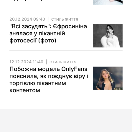
20.12.2024 09:40
СТИЛЬ ЖИТТЯ
"Всі засудять": Єфросиніна
знялася у пікантній
фотосесії (фото)
12.12.2024 11:40
СТИЛЬ ЖИТТЯ
Побожна модель OnlyFans
пояснила, як поєднує віру і
торгівлю пікантним
контентом