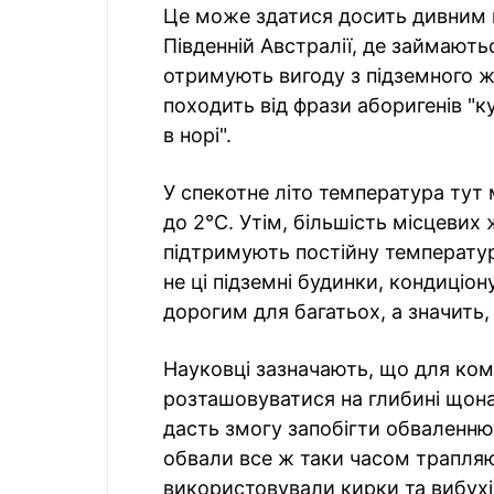
Це може здатися досить дивним в
Південній Австралії, де займают
отримують вигоду з підземного ж
походить від фрази аборигенів "ку
в норі".
У спекотне літо температура тут
до 2°C. Утім, більшість місцевих 
підтримують постійну температур
не ці підземні будинки, кондиціо
дорогим для багатьох, а значить,
Науковці зазначають, що для ко
розташовуватися на глибині щон
дасть змогу запобігти обваленню 
обвали все ж таки часом трапляю
використовували кирки та вибухі