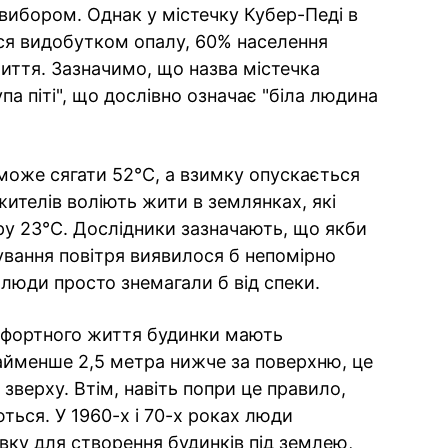
ибором. Однак у містечку Кубер-Педі в
ься видобутком опалу, 60% населення
иття. Зазначимо, що назва містечка
па піті", що дослівно означає "біла людина
 може сягати 52°C, а взимку опускається
жителів воліють жити в землянках, які
у 23°C. Дослідники зазначають, що якби
нування повітря виявилося б непомірно
 люди просто знемагали б від спеки.
мфортного життя будинки мають
айменше 2,5 метра нижче за поверхню, це
зверху. Втім, навіть попри це правило,
ться. У 1960-х і 70-х роках люди
вку для створення будинків під землею,