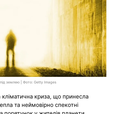
ід землею | Фото: Getty Images
кліматична криза, що принесла
тепла та неймовірно спекотні
а порятунок у жителів планети.