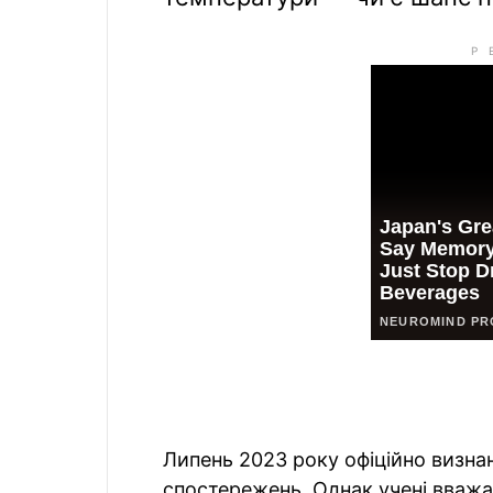
Липень 2023 року офіційно визна
спостережень. Однак учені вважа