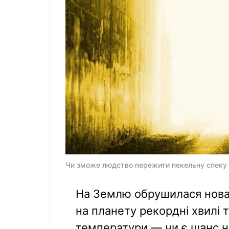
Чи зможе людство пережити пекельну спеку п
На Землю обрушилася нова 
на планету рекордні хвилі 
температури — чи є шанс н