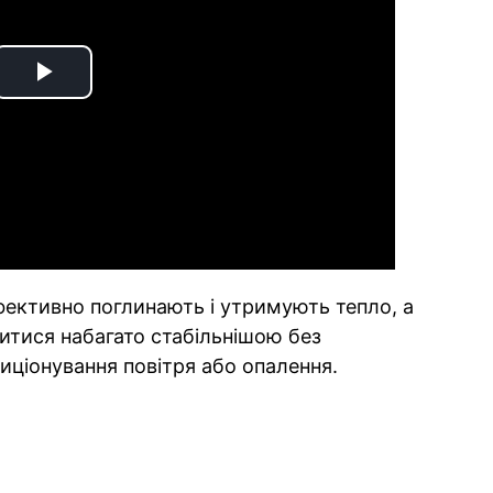
Play
Video
ефективно поглинають і утримують тепло, а
итися набагато стабільнішою без
иціонування повітря або опалення.