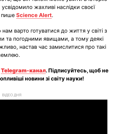
 усвідомило жахливі наслідки своєї
, пише
Science Alert
.
о нам варто готуватися до життя у світі з
 та погодними явищами, а тому деякі
ожливо, настав час замислитися про такі
землею.
й
Telegram-канал
. Підписуйтесь, щоб не
пливіші новини зі світу науки!
ВІДЕО ДНЯ