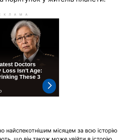
но найспекотнішим місяцем за всю історію
ють, що він також може увійти в історію