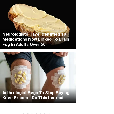
Neurologists Have Identified 10
Medications Now Linked To Brain
Fog In Adults Over 60
Arthrologist Begs To Stop Buying
Knee Braces - Do This Instead