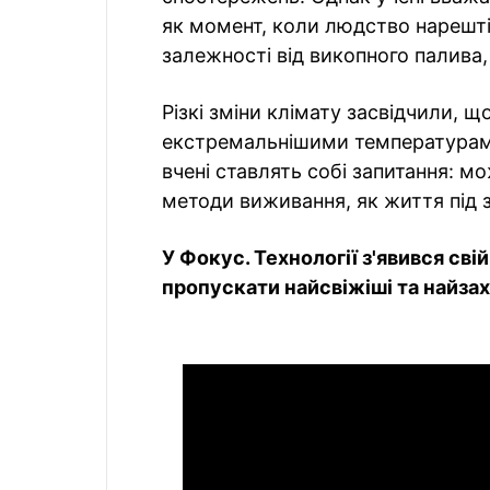
як момент, коли людство нарешті
залежності від викопного палива
Різкі зміни клімату засвідчили, щ
екстремальнішими температурами
вчені ставлять собі запитання: м
методи виживання, як життя під 
У Фокус. Технології з'явився сві
пропускати найсвіжіші та найзахо