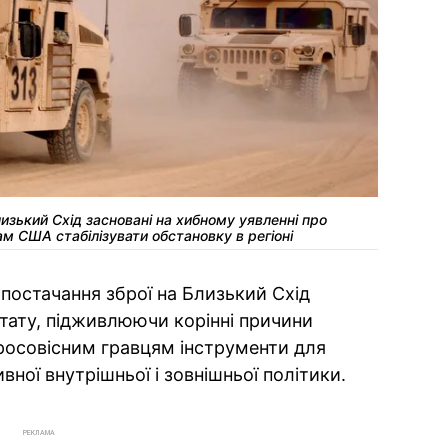
лизький Схід засновані на хибному уявленні про
м США стабілізувати обстановку в регіоні
постачання зброї на Близький Схід
тату, підживлюючи корінні причини
росовісним гравцям інструменти для
вної внутрішньої і зовнішньої політики.
РЕКЛАМА