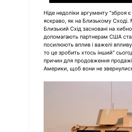
Ніде недоліки аргументу "зброя 
яскраво, як на Близькому Сході. 
Близький Схід засновані на хибно
допомагають партнерам США стабі
посилюють вплив і важелі впливу
то це зробить хтось інший" сього
причин для продовження продажі
Америки, щоб вони не звернулися