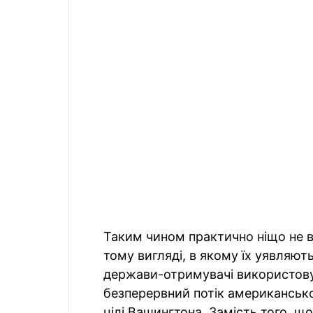
Таким чином практично ніщо не вк
тому вигляді, в якому їх уявляют
держави-отримувачі використову
безперервний потік американсько
цілі Вашингтона. Замість того, 