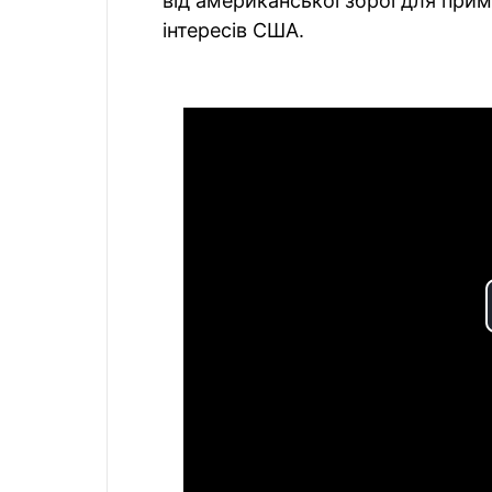
від американської зброї для приму
інтересів США.