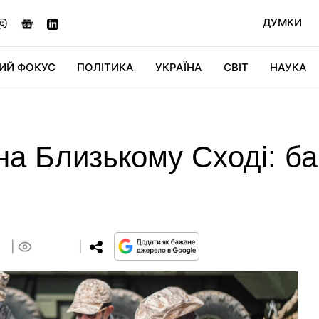
ДУМКИ
ИЙ ФОКУС
ПОЛІТИКА
УКРАЇНА
СВІТ
НАУКА
ДІДЖИТАЛ
АВТО
СВІТФАН
КУ
а Близькому Сході: баг
5
0