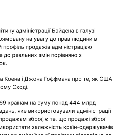
тику адміністрації Байдена в галузі
рямовану на увагу до прав людини в
й профіль продажів адміністрацією
е до реальних змін порівняно з
ок.
 Коена і Джона Гоффмана про те, як США
ому Сході.
69 країнам на суму понад 444 млрд
вдань, яке використовували адміністрації
родажам зброї, є те, що продажі зброї
икористати залежність країн-одержувачів