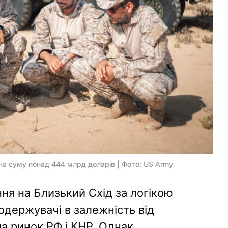
на суму понад 444 млрд доларів | Фото: US Army
ня на Близький Схід за логікою
-одержувачі в залежність від
на ринок РФ і КНР. Однак