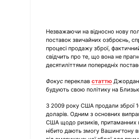
Незважаючи на відносно нову полі
поставок звичайних озброєнь, сп
процесі продажу зброї, фактични
свідчить про те, що вона не прагн
десятиліттями попередніх постав
Фокус
переклав
статтю
Джордана
будують свою політику на Близьк
З 2009 року США продали зброї 1
доларів. Одним з основних випра
США щодо ризиків, притаманних п
нібито дають змогу Вашингтону в