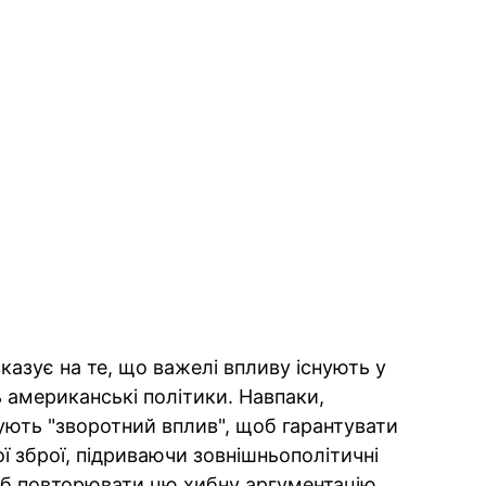
азує на те, що важелі впливу існують у
ь американські політики. Навпаки,
ють "зворотний вплив", щоб гарантувати
ї зброї, підриваючи зовнішньополітичні
щоб повторювати цю хибну аргументацію,