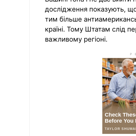
дослідження показують, що
тим більше антиамерикансь
країні. Тому Штатам слід п
важливому регіоні.