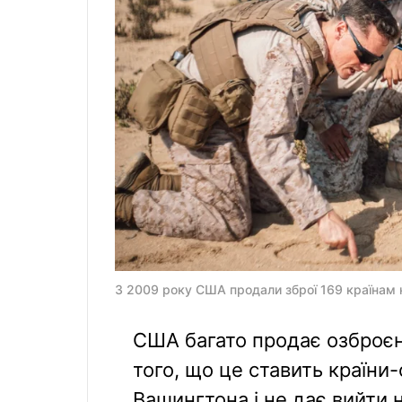
З 2009 року США продали зброї 169 країнам 
США багато продає озброєн
того, що це ставить країни
Вашингтона і не дає вийти 