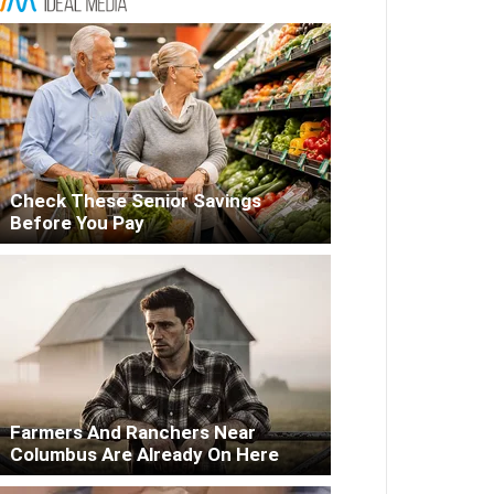
Check These Senior Savings
Before You Pay
Farmers And Ranchers Near
Columbus Are Already On Here