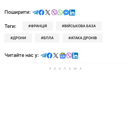
відправити у Telegram
поділитись у Facebook
поділитись у X
відправити у Viber
відправити у Whatsapp
відправити у Messenger
відправити у LinkedIn
Поширити:
Теги:
ФРАНЦІЯ
ВІЙСЬКОВА БАЗА
ДРОНИ
БПЛА
АТАКА ДРОНІВ
Читайте у Telegram
Читайте у Facebook
Читайте у X
Читайте у Google news
Читайте у Viber
Читайте у LinkedIn
Читайте нас у: