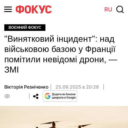
RU
ВОЄННИЙ ФОКУС
"Винятковий інцидент": над
військовою базою у Франції
помітили невідомі дрони, —
ЗМІ
Вікторія Резніченко
25.09.2025 в 20:28
0