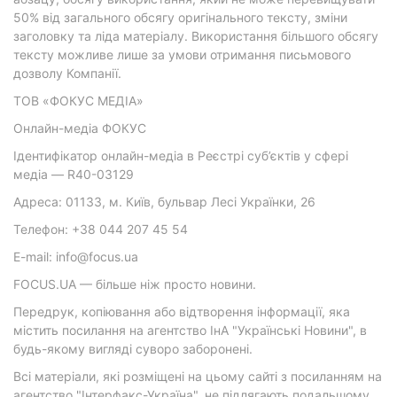
50% від загального обсягу оригінального тексту, зміни
заголовку та ліда матеріалу. Використання більшого обсягу
тексту можливе лише за умови отримання письмового
дозволу Компанії.
ТОВ «ФОКУС МЕДІА»
Онлайн-медіа ФОКУС
Ідентифікатор онлайн-медіа в Реєстрі суб’єктів у сфері
медіа — R40-03129
Адреса: 01133, м. Київ, бульвар Лесі Українки, 26
Телефон: +38 044 207 45 54
E-mail: info@focus.ua
FOCUS.UA — більше ніж просто новини.
Передрук, копіювання або відтворення інформації, яка
містить посилання на агентство ІнА "Українські Новини", в
будь-якому вигляді суворо заборонені.
Всі матеріали, які розміщені на цьому сайті з посиланням на
агентство "Інтерфакс-Україна", не підлягають подальшому