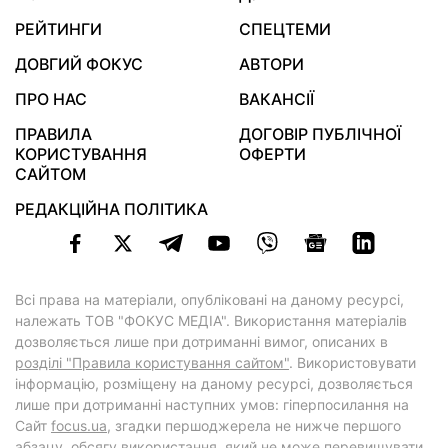
РЕЙТИНГИ
СПЕЦТЕМИ
ДОВГИЙ ФОКУС
АВТОРИ
ПРО НАС
ВАКАНСІЇ
ПРАВИЛА
ДОГОВІР ПУБЛІЧНОЇ
КОРИСТУВАННЯ
ОФЕРТИ
САЙТОМ
РЕДАКЦІЙНА ПОЛІТИКА
Всі права на матеріали, опубліковані на даному ресурсі,
належать ТОВ "ФОКУС МЕДІА". Використання матеріалів
дозволяється лише при дотриманні вимог, описаних в
розділі "Правила користування сайтом"
. Використовувати
інформацію, розміщену на даному ресурсі, дозволяється
лише при дотриманні наступних умов: гіперпосилання на
Cайт
focus.ua
, згадки першоджерела не нижче першого
абзацу, обсягу використання, який не може перевищувати