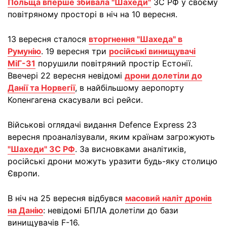
Польща вперше збивала "Шахеди"
ЗС РФ у своєму
повітряному просторі в ніч на 10 вересня.
13 вересня сталося
вторгнення "Шахеда" в
Румунію
. 19 вересня три
російські винищувачі
МіГ-31
порушили повітряний простір Естонії.
Ввечері 22 вересня невідомі
дрони долетіли до
Данії та Норвегії
, в найбільшому аеропорту
Копенгагена скасували всі рейси.
Військові оглядачі видання Defence Express 23
вересня проаналізували, яким країнам загрожують
"Шахеди" ЗС РФ
. За висновками аналітиків,
російські дрони можуть уразити будь-яку столицю
Європи.
В ніч на 25 вересня відбувся
масовий наліт дронів
на Данію
: невідомі БПЛА долетіли до бази
винищувачів F-16.