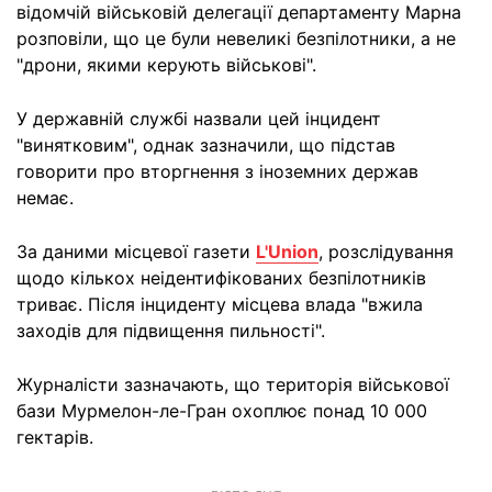
відомчій військовій делегації департаменту Марна
розповіли, що це були невеликі безпілотники, а не
"дрони, якими керують військові".
У державній службі назвали цей інцидент
"винятковим", однак зазначили, що підстав
говорити про вторгнення з іноземних держав
немає.
За даними місцевої газети
L'Union
, розслідування
щодо кількох неідентифікованих безпілотників
триває. Після інциденту місцева влада "вжила
заходів для підвищення пильності".
Журналісти зазначають, що територія військової
бази Мурмелон-ле-Гран охоплює понад 10 000
гектарів.