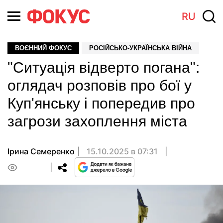
RU
ВОЄННИЙ ФОКУС
РОСІЙСЬКО-УКРАЇНСЬКА ВІЙНА
"Ситуація відверто погана":
оглядач розповів про бої у
Куп'янську і попередив про
загрози захоплення міста
Ірина Семеренко
15.10.2025 в 07:31
0