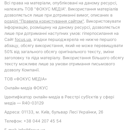
Всі права на матеріали, опубліковані на даному ресурсі,
належать ТОВ "ФОКУС МЕДІА". Використання матеріалів
дозволяється лише при дотриманні вимог, описаних в
розділі "Правила користування сайтом"
. Використовувати
інформацію, розміщену на даному ресурсі, дозволяється
лише при дотриманні наступних умов: гіперпосилання на
Cайт
focus.ua
, згадки першоджерела не нижче першого
абзацу, обсягу використання, який не може перевищувати
50% від загального обсягу оригінального тексту, зміни
заголовку та ліда матеріалу. Використання більшого обсягу
тексту можливе лише за умови отримання письмового
дозволу Компанії.
ТОВ «ФОКУС МЕДІА»
Онлайн-медіа ФОКУС
Ідентифікатор онлайн-медіа в Реєстрі суб’єктів у сфері
медіа — R40-03129
Адреса: 01133, м. Київ, бульвар Лесі Українки, 26
Телефон: +38 044 207 45 54
E-mail: info@focus.ua