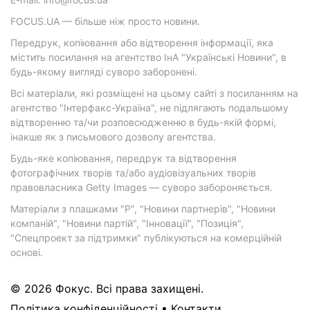
FOCUS.UA — більше ніж просто новини.
Передрук, копіювання або відтворення інформації, яка
містить посилання на агентство ІнА "Українські Новини", в
будь-якому вигляді суворо заборонені.
Всі матеріали, які розміщені на цьому сайті з посиланням на
агентство "Інтерфакс-Україна", не підлягають подальшому
відтворенню та/чи розповсюдженню в будь-якій формі,
інакше як з письмового дозволу агентства.
Будь-яке копіювання, передрук та відтворення
фотографічних творів та/або аудіовізуальних творів
правовласника Getty Images — суворо забороняється.
Матеріали з плашками "Р", "Новини партнерів", "Новини
компаній", "Новини партій", "Інновації", "Позиція",
"Спецпроект за підтримки" публікуються на комерційній
основі.
© 2026 Фокус. Всі права захищені.
Політика конфіденційності
•
Контакти