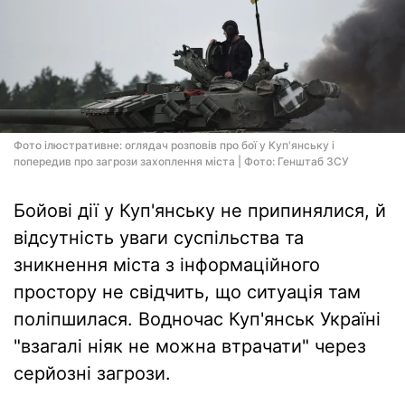
Фото ілюстративне: оглядач розповів про бої у Куп'янську і
попередив про загрози захоплення міста | Фото: Генштаб ЗСУ
Бойові дії у Куп'янську не припинялися, й
відсутність уваги суспільства та
зникнення міста з інформаційного
простору не свідчить, що ситуація там
поліпшилася. Водночас Куп'янськ Україні
"взагалі ніяк не можна втрачати" через
серйозні загрози.