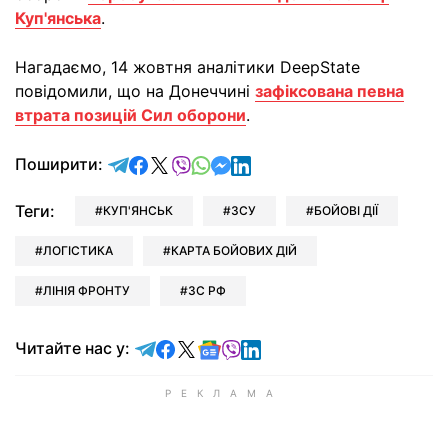
Куп'янська
.
Нагадаємо, 14 жовтня аналітики DeepState
повідомили, що на Донеччині
зафіксована певна
втрата позицій Сил оборони
.
відправити у Telegram
поділитись у Facebook
поділитись у X
відправити у Viber
відправити у Whatsapp
відправити у Messenger
відправити у LinkedIn
Поширити:
Теги:
КУП'ЯНСЬК
ЗСУ
БОЙОВІ ДІЇ
ЛОГІСТИКА
КАРТА БОЙОВИХ ДІЙ
ЛІНІЯ ФРОНТУ
ЗС РФ
Читайте у Telegram
Читайте у Facebook
Читайте у X
Читайте у Google news
Читайте у Viber
Читайте у LinkedIn
Читайте нас у: