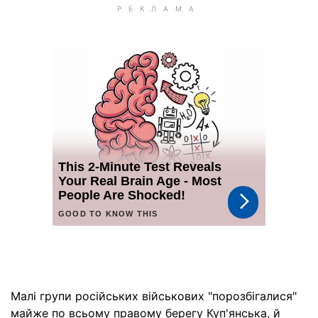
Малі групи російських військових "порозбігалися"
майже по всьому правому берегу Куп'янська, й