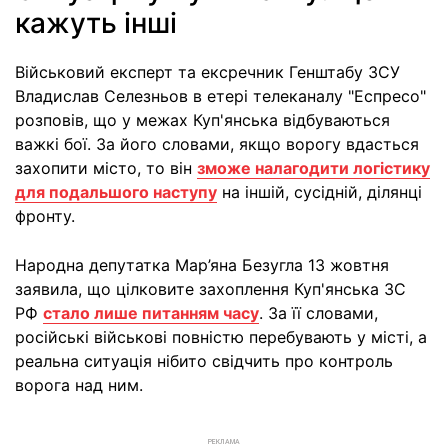
кажуть інші
Військовий експерт та ексречник Генштабу ЗСУ
Владислав Селезньов в етері телеканалу "Еспресо"
розповів, що у межах Куп'янська відбуваються
важкі бої. За його словами, якщо ворогу вдасться
захопити місто, то він
зможе налагодити логістику
для подальшого наступу
на іншій, сусідній, ділянці
фронту.
Народна депутатка Мар’яна Безугла 13 жовтня
заявила, що цілковите захоплення Куп'янська ЗС
РФ
стало лише питанням часу
. За її словами,
російські військові повністю перебувають у місті, а
реальна ситуація нібито свідчить про контроль
ворога над ним.
РЕКЛАМА