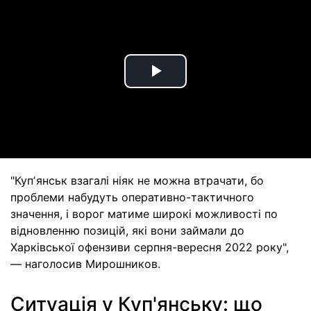
Play
Video
"Купʼянськ взагалі ніяк не можна втрачати, бо
проблеми набудуть оперативно-тактичного
значення, і ворог матиме широкі можливості по
відновленню позицій, які вони займали до
Харківської офензиви серпня-вересня 2022 року",
— наголосив Мирошников.
Ситуація у Куп'янську: що