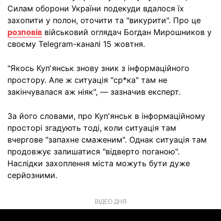
Силам оборони України подекуди вдалося їх
захопити у полон, оточити та "викурити". Про це
розповів
військовий оглядач Богдан Мирошников у
своєму Telegram-каналі 15 жовтня.
"Якось Купʼянськ знову зник з інформаційного
простору. Але ж ситуація "ср*ка" там не
закінчувалася аж ніяк", — зазначив експерт.
За його словами, про Куп'янськ в інформаційному
просторі згадують тоді, коли ситуація там
вчергове "запахне смаженим". Однак ситуація там
продовжує залишатися "відверто поганою".
Наслідки захоплення міста можуть бути дуже
серйозними.
ВІДЕО ДНЯ