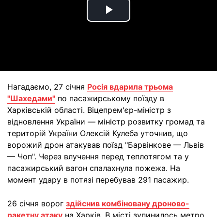
Play
Video
Нагадаємо, 27 січня
Росія вдарила трьома
"Шахедами"
по пасажирському поїзду в
Харківській області. Віцепрем'єр-міністр з
відновлення України — міністр розвитку громад та
територій України Олексій Кулеба уточнив, що
ворожий дрон атакував поїзд "Барвінкове — Львів
— Чоп". Через влучення перед теплотягом та у
пасажирський вагон спалахнула пожежа. На
момент удару в потязі перебував 291 пасажир.
26 січня ворог
здійснив комбіновану дроново-
ракетну атаку
на Харків. В місті зупинилось метро,