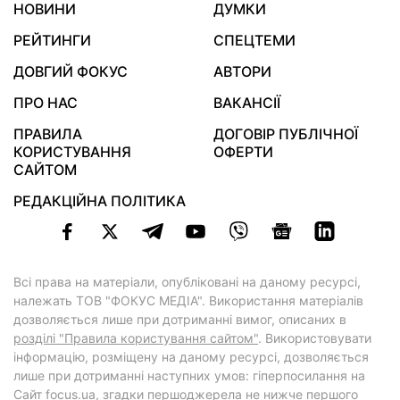
НОВИНИ
ДУМКИ
РЕЙТИНГИ
СПЕЦТЕМИ
ДОВГИЙ ФОКУС
АВТОРИ
ПРО НАС
ВАКАНСІЇ
ПРАВИЛА
ДОГОВІР ПУБЛІЧНОЇ
КОРИСТУВАННЯ
ОФЕРТИ
САЙТОМ
РЕДАКЦІЙНА ПОЛІТИКА
Всі права на матеріали, опубліковані на даному ресурсі,
належать ТОВ "ФОКУС МЕДІА". Використання матеріалів
дозволяється лише при дотриманні вимог, описаних в
розділі "Правила користування сайтом"
. Використовувати
інформацію, розміщену на даному ресурсі, дозволяється
лише при дотриманні наступних умов: гіперпосилання на
Cайт
focus.ua
, згадки першоджерела не нижче першого