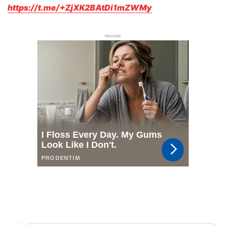
https://t.me/+ZjXK2BAtDi1mZWMy
РЕКЛАМА