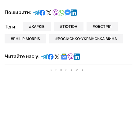
відправити у Telegram
поділитись у Facebook
поділитись у X
відправити у Viber
відправити у Whatsapp
відправити у Messenger
відправити у LinkedIn
Поширити:
Теги:
ХАРКІВ
ТЮТЮН
ОБСТРІЛ
PHILIP MORRIS
РОСІЙСЬКО-УКРАЇНСЬКА ВІЙНА
Читайте у Telegram
Читайте у Facebook
Читайте у X
Читайте у Google news
Читайте у Viber
Читайте у LinkedIn
Читайте нас у: