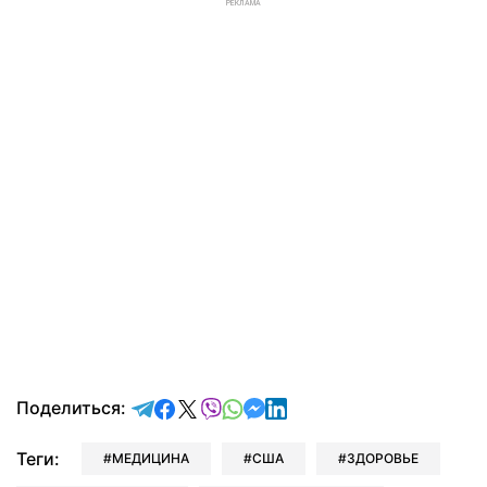
РЕКЛАМА
отправить в Telegram
поделиться в Facebook
поделиться в X
отправить в Viber
отправить в Whatsapp
отправить в Messenger
отправить в LinkedIn
Поделиться:
Теги:
МЕДИЦИНА
США
ЗДОРОВЬЕ