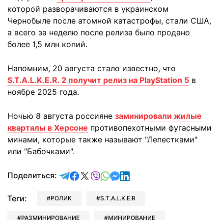
которой разворачиваются в украинском
Чернобыле после атомной катастрофы, стали США,
а всего за неделю после релиза было продано
более 1,5 млн копий.
Напомним, 20 августа стало известно, что
S.T.A.L.K.E.R. 2 получит релиз на PlayStation 5
в
ноябре 2025 года.
Ночью 8 августа россияне
заминировали жилые
кварталы в Херсоне
противопехотными фугасными
минами, которые также называют "Лепестками"
или "Бабочками".
отправить в Telegram
поделиться в Facebook
поделиться в X
отправить в Viber
отправить в Whatsapp
отправить в Messenger
отправить в LinkedIn
Поделиться:
Теги:
РОЛИК
S.T.A.L.K.E.R
РАЗМИНИРОВАНИЕ
МИНИРОВАНИЕ