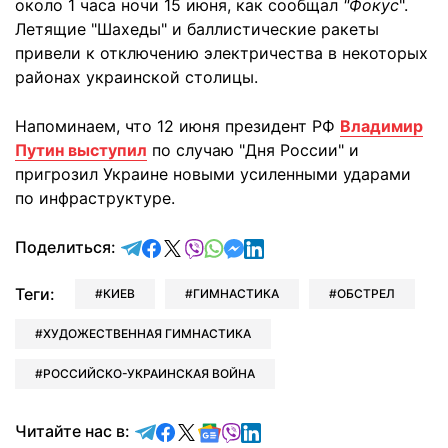
около 1 часа ночи 15 июня, как сообщал
"Фокус
".
Летящие "Шахеды" и баллистические ракеты
привели к отключению электричества в некоторых
районах украинской столицы.
Напоминаем, что 12 июня президент РФ
Владимир
Путин выступил
по случаю "Дня России" и
пригрозил Украине новыми усиленными ударами
по инфраструктуре.
отправить в Telegram
поделиться в Facebook
поделиться в X
отправить в Viber
отправить в Whatsapp
отправить в Messenger
отправить в LinkedIn
Поделиться:
Теги:
КИЕВ
ГИМНАСТИКА
ОБСТРЕЛ
ХУДОЖЕСТВЕННАЯ ГИМНАСТИКА
РОССИЙСКО-УКРАИНСКАЯ ВОЙНА
Читайте в Telegram
Читайте в Facebook
Читайте в X
Читайте в Google news
Читайте в Viber
Читайте в LinkedIn
Читайте нас в: