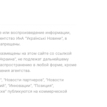
е или воспроизведение информации,
нтство ИнА "Українські Новини", в
запрещены.
размещены на этом сайте со ссылкой
-Украина", не подлежат дальнейшему
распространению в любой форме, кроме
ения агентства.
, "Новости партнеров", "Новости
й", "Инновации", "Позиция",
ке" публикуются на коммерческой