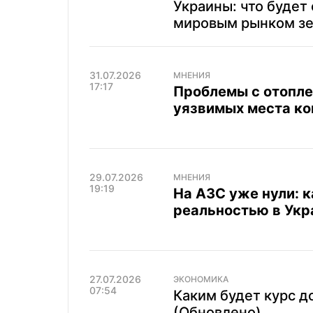
Украины: что будет
мировым рынком з
31.07.2026
МНЕНИЯ
17:17
Проблемы с отоплен
уязвимых места к
29.07.2026
МНЕНИЯ
19:19
На АЗС уже нули: к
реальностью в Укр
27.07.2026
ЭКОНОМИКА
07:54
Каким будет курс д
(Обновлено)