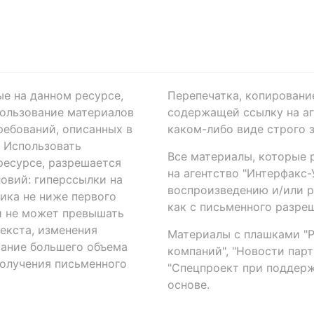
ые на данном ресурсе,
Перепечатка, копировани
ользование материалов
содержащей ссылку на аге
ребований, описанных в
каком-либо виде строго 
. Использовать
Все материалы, которые 
есурсе, разрешается
на агентство "Интерфакс
овий: гиперссылки на
воспроизведению и/или 
ика не ниже первого
как с письменного разреш
й не может превышать
екста, изменения
Материалы с плашками "Р"
вание большего объема
компаний", "Новости парти
получения письменного
"Спецпроект при поддерж
основе.