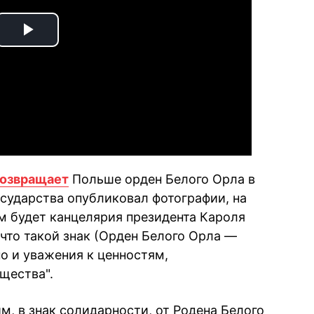
Play
Video
озвращает
Польше орден Белого Орла в
осударства опубликовал фотографии, на
ем будет канцелярия президента Кароля
что такой знак (Орден Белого Орла —
 но и уважения к ценностям,
щества".
, в знак солидарности, от Родена Белого