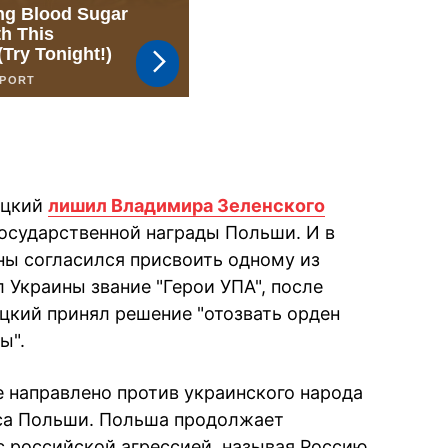
оцкий
лишил Владимира Зеленского
сударственной награды Польши. И в
ины согласился присвоить одному из
Украины звание "Герои УПА", после
цкий принял решение "отозвать орден
ы".
е направлено против украинского народа
рса Польши. Польша продолжает
с российской агрессией, называя Россию