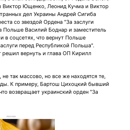
 Виктор Ющенко, Леонид Кучма и Виктор
странных дел Украины Андрей Сигиба
еста со звездой Ордена "За заслуги
в Польше Василий Боднар и заместитель
и в соцсетях, что вернут Польше
заслуги перед Республикой Польша".
г решил вернуть и глава ОП Кирилл
 не так массово, но все же находятся те,
ады. К примеру, Бартош Цихоцкий бывший
что возвращает украинский орден "За
РЕКЛАМА