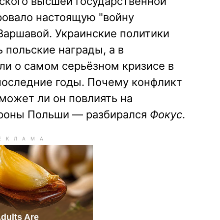
ского высшей государственной
овало настоящую "войну
Варшавой. Украинские политики
 польские награды, а в
ли о самом серьёзном кризисе в
последние годы. Почему конфликт
может ли он повлиять на
ороны Польши — разбирался
Фокус
.