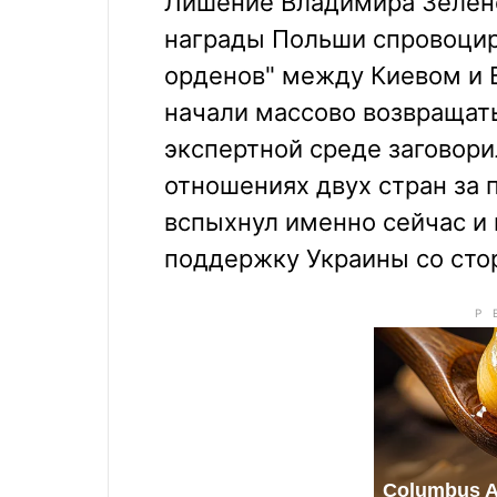
Лишение Владимира Зелен
награды Польши спровоцир
орденов" между Киевом и 
начали массово возвращать
экспертной среде заговори
отношениях двух стран за 
вспыхнул именно сейчас и 
поддержку Украины со ст