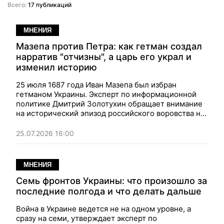
Всего:
17 публикаций
МНЕНИЯ
Мазепа против Петра: как гетман создал
нарратив "отчизны", а царь его украл и
изменил историю
25 июля 1687 года Иван Мазепа был избран
гетманом Украины. Эксперт по информационной
политике Дмитрий Золотухин обращает внимание
на исторический эпизод российского воровства на
самом высоком уровне. Он вспоминает, как
накануне Полтавской битвы гетман Иван Мазепа
25.07.2026 16:00
впервые применил термин "отчизна" к Украине — а
царь Петр ловко подхватил эту идею и построил на
ней Российскую империю с помощью другого
МНЕНИЯ
украинца
Семь фронтов Украины: что произошло за
последние полгода и что делать дальше
Война в Украине ведется не на одном уровне, а
сразу на семи, утверждает эксперт по