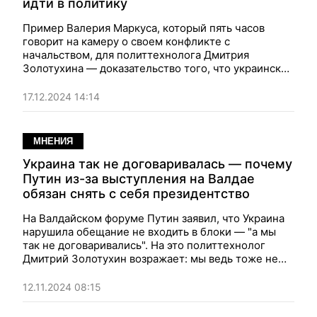
идти в политику
Пример Валерия Маркуса, который пять часов
говорит на камеру о своем конфликте с
начальством, для политтехнолога Дмитрия
Золотухина — доказательство того, что украинские
военные готовы к политике. Тем, кто
заинтересовался, но не имеет свободных пяти
17.12.2024 14:14
часов, он рассказывает, как освоить Маркуса с
помощью ИИ
МНЕНИЯ
Украина так не договаривалась — почему
Путин из-за выступления на Валдае
обязан снять с себя президентство
На Валдайском форуме Путин заявил, что Украина
нарушила обещание не входить в блоки — "а мы
так не договаривались". На это политтехнолог
Дмитрий Золотухин возражает: мы ведь тоже не
договаривались, что Путин несколько раз
перепишет конституцию России — так что, по его
12.11.2024 08:15
логике, он должен покинуть пост...