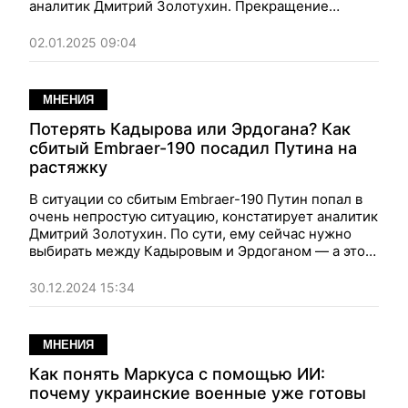
аналитик Дмитрий Золотухин. Прекращение
транзита российского газа стало очень
чувствительным ударом по российским интересам
02.01.2025 09:04
МНЕНИЯ
Потерять Кадырова или Эрдогана? Как
сбитый Embraer-190 посадил Путина на
растяжку
В ситуации со сбитым Embraer-190 Путин попал в
очень непростую ситуацию, констатирует аналитик
Дмитрий Золотухин. По сути, ему сейчас нужно
выбирать между Кадыровым и Эрдоганом — а это
такой выбор, что врагу не пожелаешь.
30.12.2024 15:34
МНЕНИЯ
Как понять Маркуса с помощью ИИ:
почему украинские военные уже готовы