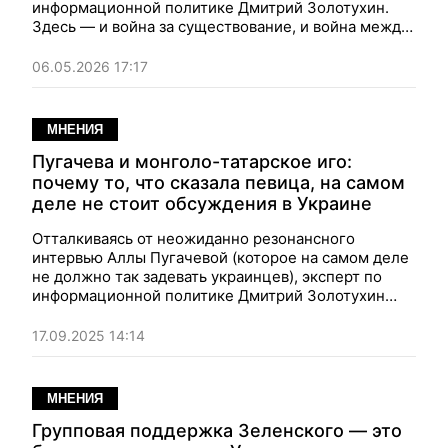
информационной политике Дмитрий Золотухин.
Здесь — и война за существование, и война между
прошлым и будущим, и геополитические войны, и
война смыслов, и многое другое. Как же сейчас
06.05.2026 17:17
выглядит ситуация на всех этих фронтах?
МНЕНИЯ
Пугачева и монголо-татарское иго:
почему то, что сказала певица, на самом
деле не стоит обсуждения в Украине
Отталкиваясь от неожиданно резонансного
интервью Аллы Пугачевой (которое на самом деле
не должно так задевать украинцев), эксперт по
информационной политике Дмитрий Золотухин
говорит о необходимости преодолеть старые боли
и обиды, от которых страдает украинская нация.
17.09.2025 14:14
Например, перестать воспринимать термин
"Малороссия" как нечто плохое и унизительное.
МНЕНИЯ
Групповая поддержка Зеленского — это