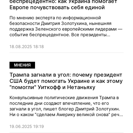
беспрецедентно: как Украина помогает
Европе почувствовать себя единой
По мнению эксперта по информационной
безопасности Дмитрия Золотухина, нынешняя
поддержка Зеленского европейскими лидерами —
событие беспрецедентное. Все президенты
отложили свои дела и полетели в Вашингтон,
потому что понимают: решается важнейший
18.08.2025 18:18
вопрос, а Трампу можно противостоять только
единым фронтом.
МНЕНИЯ
Трампа загнали в угол: почему президент
США будет помогать Украине и как этому
"помогли" Уиткофф и Нетаньяху
Конвульсивные политические движения Трампа в
последние дни создают впечатление, что его
загнали в угол, пишет блогер Дмитрий Золотухин.
Ни о каком "сделаем Америку великой снова" речь
вообще не идет — ну, разве что возобновить в
полном объеме помощь Украине...
19.06.2025 19:19