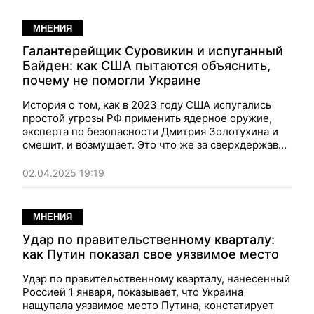
МНЕНИЯ
Галантерейщик Суровикин и испуганный
Байден: как США пытаются объяснить,
почему не помогли Украине
История о том, как в 2023 году США испугались
простой угрозы РФ применить ядерное оружие,
эксперта по безопасности Дмитрия Золотухина и
смешит, и возмущает. Это что же за сверхдержава
такая, если ее можно до смерти напугать одним
телефонным звонком?
02.04.2025 19:19
МНЕНИЯ
Удар по правительственному кварталу:
как Путин показал свое уязвимое место
Удар по правительственному кварталу, нанесенный
Россией 1 января, показывает, что Украина
нащупала уязвимое место Путина, констатирует