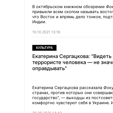
В октябрьском книжном обозрении
Фо
привыкли всем скопом называть восточ
что Восток и впрямь дело тонкое, подт
Индии.
10.10.2021 13:16
КУЛЬТУРА
Екатерина Сергацкова: "Видеть 
террористе человека — не значит его
оправдывать"
Екатерина Сергацкова рассказала
Фок
странах, против которых они совершаю
государство", — выходцы из постсове
комфортно чувствуют себя в Украине. И
мирных людей, ставших невинными же
29.09.2021 14:42