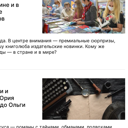
ине и в
е
ов
ода. В центре внимания — премиальные сюрпризы,
у книголюба издательские новинки. Кому же
ды — в стране и в мире?
и и
 Юрия
 до Ольги
куса
— романы с тайнами, обманами, подвохами,