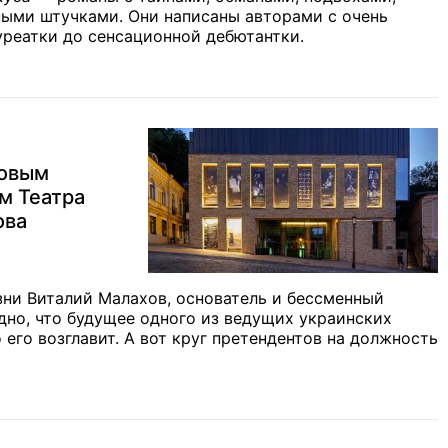
ыми штучками. Они написаны авторами с очень
уреатки до сенсационной дебютантки.
новым
м Театра
ова
изни Виталий Малахов, основатель и бессменный
дно, что будущее одного из ведущих украинских
о его возглавит. А вот круг претендентов на должность