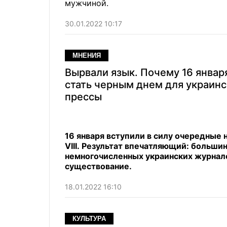
мужчиной.
30.01.2022 10:17
МНЕНИЯ
Вырвали язык. Почему 16 янва
стать черным днем для украин
прессы
16 января вступили в силу очередные 
VIII. Результат впечатляющий: больши
немногочисленных украинских журнало
существование.
18.01.2022 16:10
КУЛЬТУРА