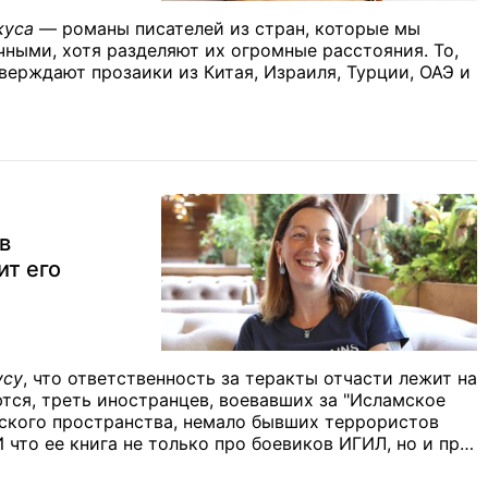
куса
— романы писателей из стран, которые мы
ными, хотя разделяют их огромные расстояния. То,
верждают прозаики из Китая, Израиля, Турции, ОАЭ и
в
усу
, что ответственность за теракты отчасти лежит на
тся, треть иностранцев, воевавших за "Исламское
тского пространства, немало бывших террористов
 что ее книга не только про боевиков ИГИЛ, но и про
ртвами борьбы с терроризмом