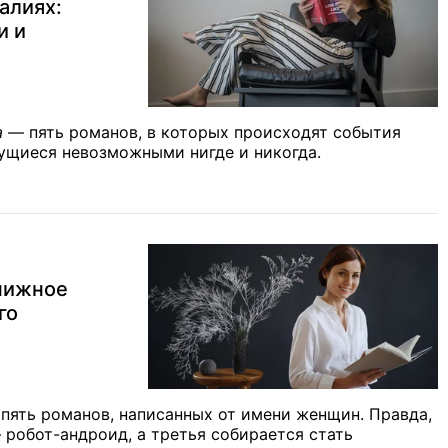
алиях:
и и
а
— пять романов, в которых происходят события
жущиеся невозможными нигде и никогда.
нижное
го
 пять романов, написанных от имени женщин. Правда,
– робот-андроид, а третья собирается стать