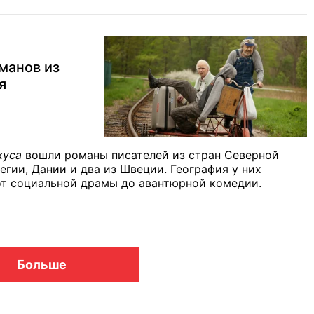
манов из
я
куса
вошли романы писателей из стран Северной
егии, Дании и два из Швеции. География у них
от социальной драмы до авантюрной комедии.
Больше