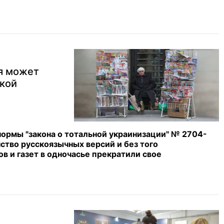
ря может
ской
нормы "закона о тотальной украинизации" № 2704-
нство русскоязычных версий и без того
в и газет в одночасье прекратили свое