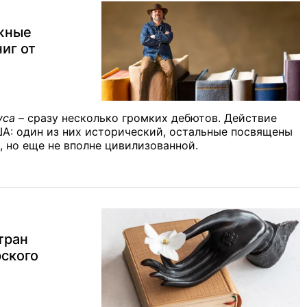
ижные
иг от
уса
– сразу несколько громких дебютов. Действие
ША: один из них исторический, остальные посвящены
, но еще не вполне цивилизованной.
тран
рского