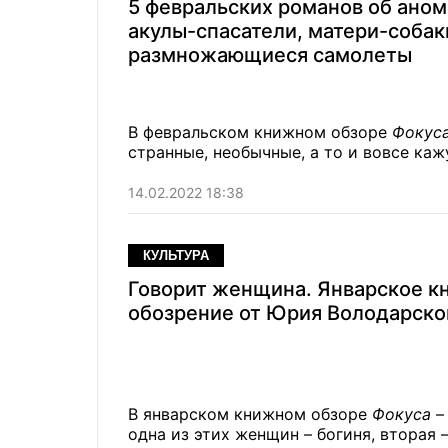
5 февральских романов об аном
акулы-спасатели, матери-собак
размножающиеся самолеты
В февральском книжном обзоре
Фокус
странные, необычные, а то и вовсе ка
14.02.2022 18:38
КУЛЬТУРА
Говорит женщина. Январское к
обозрение от Юрия Володарско
В январском книжном обзоре
Фокуса
–
одна из этих женщин – богиня, вторая 