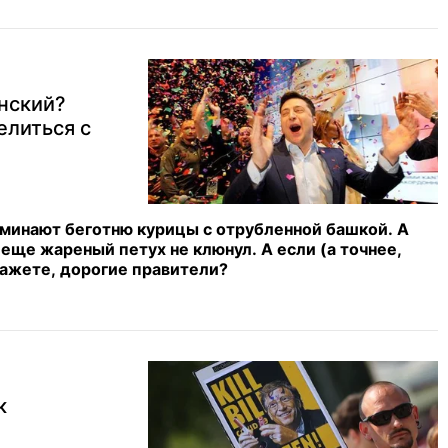
енский?
елиться с
минают беготню курицы с отрубленной башкой. А
еще жареный петух не клюнул. А если (а точнее,
скажете, дорогие правители?
к