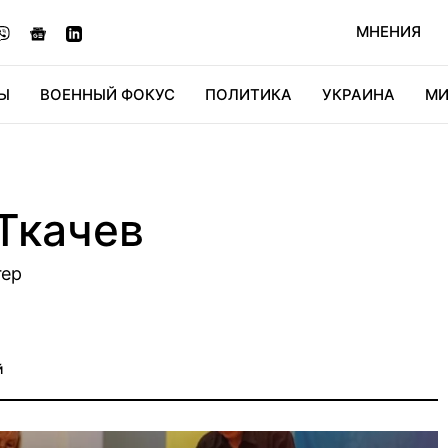
МНЕНИЯ
Ы
ВОЕННЫЙ ФОКУС
ПОЛИТИКА
УКРАИНА
МИ
ОНОМИКА
ДИДЖИТАЛ
АВТО
МИРФАН
КУЛЬТ
Ткачев
гер
й