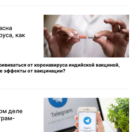
асна
уса, как
рививаться от коронавируса индийской вакциной,
е эффекты от вакцинации?
мом деле
грам-