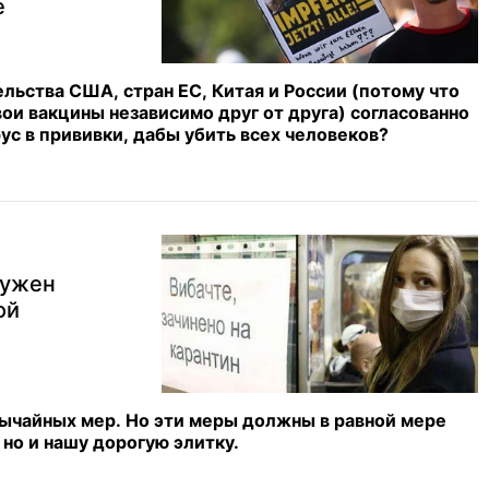
е
льства США, стран ЕС, Китая и России (потому что
вои вакцины независимо друг от друга) согласованно
с в прививки, дабы убить всех человеков?
нужен
ой
ычайных мер. Но эти меры должны в равной мере
 но и нашу дорогую элитку.