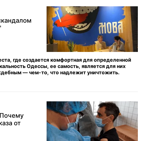
 скандалом
"
еста, где создается комфортная для определенной
альность Одессы, ее самость, является для них
ждебным — чем-то, что надлежит уничтожить.
 Почему
каза от